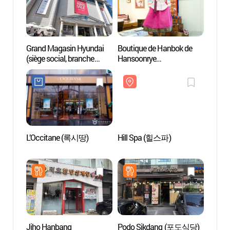
Grand Magasin Hyundai
Boutique de Hanbok de
Hill 
(siège social, branche
Hansoonrye
d'Apgujeong) (현대백화점-
(한순례한복침구)
압구정본점)
L’Occitane (록시땅)
Hill Spa (힐스파)
Rue Ga
Sins
가로수
Jiho Hanbang
Podo Sikdang (포도식당)
Parc