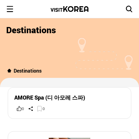
Destinations
Destinations
AMORE Spa (디 아모레 스파)
0
0