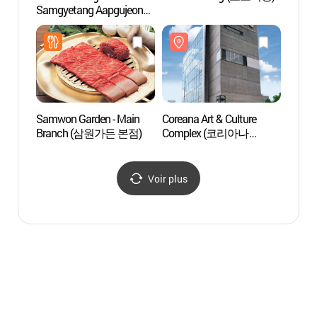
Samgyetang Aapgujeong
Station (지호한방삼계탕
압구정역)
Samwon Garden - Main
Coreana Art & Culture
Rue A
Branch (삼원가든 본점)
Complex (코리아나
(압구
화장박물관)
Voir plus