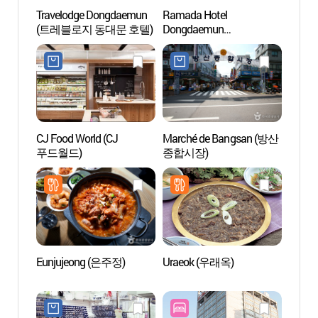
Travelodge Dongdaemun
Ramada Hotel
Riviè
(트레블로지 동대문 호텔)
Dongdaemun
(청계
(라마다호텔 동대문)
CJ Food World (CJ
Marché de Bangsan (방산
Yeong
푸드월드)
종합시장)
(두산
Eunjujeong (은주정)
Uraeok (우래옥)
La rue
Jang
족발 