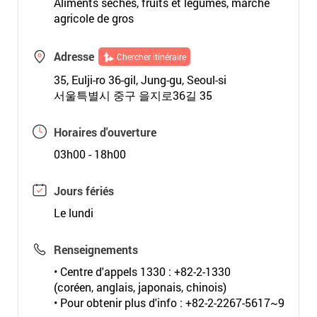
Aliments séchés, fruits et légumes, marché
agricole de gros
Adresse
Chercher itinéraire
35, Eulji-ro 36-gil, Jung-gu, Seoul-si
서울특별시 중구 을지로36길 35
Horaires d'ouverture
03h00 - 18h00
Jours fériés
Le lundi
Renseignements
• Centre d'appels 1330 : +82-2-1330
(coréen, anglais, japonais, chinois)
• Pour obtenir plus d'info : +82-2-2267-5617~9