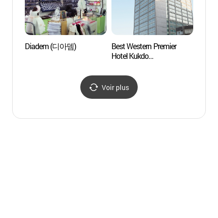
Diadem (디아뎀)
Best Western Premier
Parc 
Hotel Kukdo
(장충
(베스트웨스턴 프리미어
호텔국도)
Voir plus