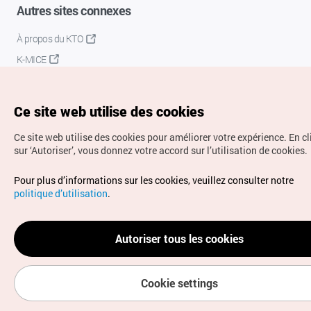
Autres sites connexes
À propos du KTO
K-MICE
Ce site web utilise des cookies
Ce site web utilise des cookies pour améliorer votre expérience.
En c
sur ‘Autoriser’, vous donnez votre accord sur l’utilisation de cookies.
Droits d’auteur (c) Office National du Tourisme en Corée.
Pour plus d’informations sur les cookies, veuillez consulter notre
Tous droits réservés.
politique d’utilisation
.
Pour les rapports d'erreurs et demandes de renseignements,
adressez vos demandes à
info.ontc@gmail.com
Autoriser tous les cookies
Cookie settings