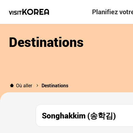
Planifiez vot
Destinations
Où aller
Destinations
Songhakkim (송학김)