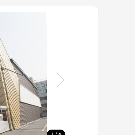
/
1
4