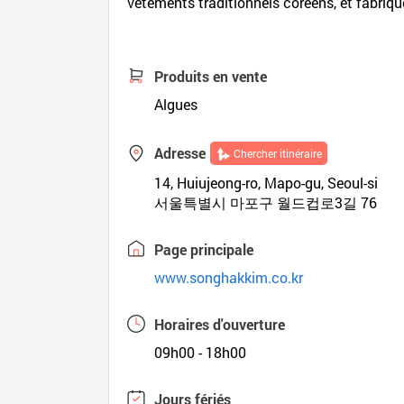
vêtements traditionnels coréens, et fabrique
Produits en vente
Algues
Adresse
Chercher itinéraire
14, Huiujeong-ro, Mapo-gu, Seoul-si
서울특별시 마포구 월드컵로3길 76
Page principale
www.songhakkim.co.kr
Horaires d'ouverture
09h00 - 18h00
Jours fériés