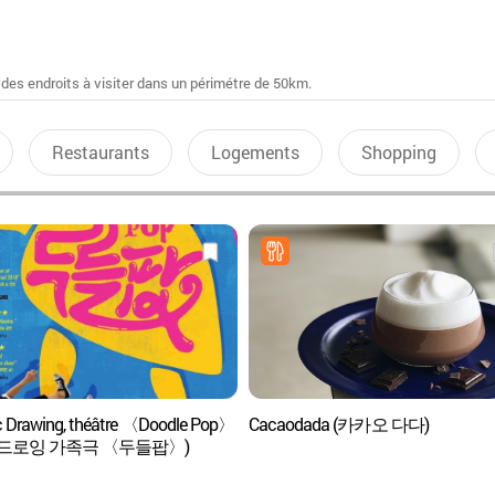
 des endroits à visiter dans un périmétre de 50km.
Restaurants
Logements
Shopping
 Drawing, théâtre 〈Doodle Pop〉
Cacaodada (카카오 다다)
드로잉 가족극 〈두들팝〉)