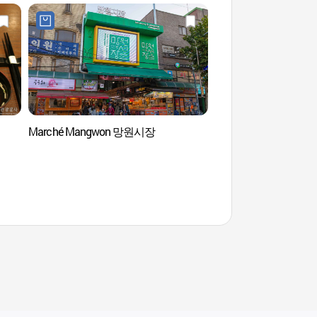
Marché Mangwon 망원시장
Parc de Seonyudo