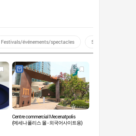
Festivals/événements/spectacles
Sports aquatiques
Centre commercial Mecenatpolis
Site de pèlerinage 
(메세나폴리스 몰 - 외국어사이트용)
순교성지)