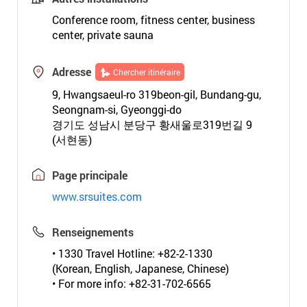
Conference room, fitness center, business
center, private sauna
Adresse
Chercher itinéraire
9, Hwangsaeul-ro 319beon-gil, Bundang-gu,
Seongnam-si, Gyeonggi-do
경기도 성남시 분당구 황새울로319번길 9
(서현동)
Page principale
www.srsuites.com
Renseignements
• 1330 Travel Hotline: +82-2-1330
(Korean, English, Japanese, Chinese)
• For more info: +82-31-702-6565