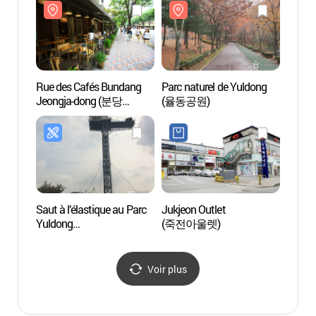
Rue des Cafés Bundang
Parc naturel de Yuldong
Rue de
Jeongja-dong (분당
(율동공원)
(죽전
정자동 카페거리)
Saut à l’élastique au Parc
Jukjeon Outlet
Observ
Yuldong
(죽전아울렛)
astro
(율동공원번지점프)
de Bu
어린이
Voir plus