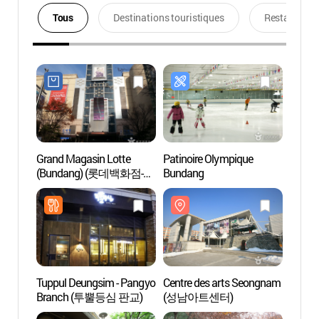
Tous
Destinations touristiques
Restaurants
Grand Magasin Lotte
Patinoire Olympique
Centr
(Bundang) (롯데백화점-
Bundang
(성남
분당점)
Tuppul Deungsim - Pangyo
Centre des arts Seongnam
Parc n
Branch (투뿔등심 판교)
(성남아트센터)
(율동