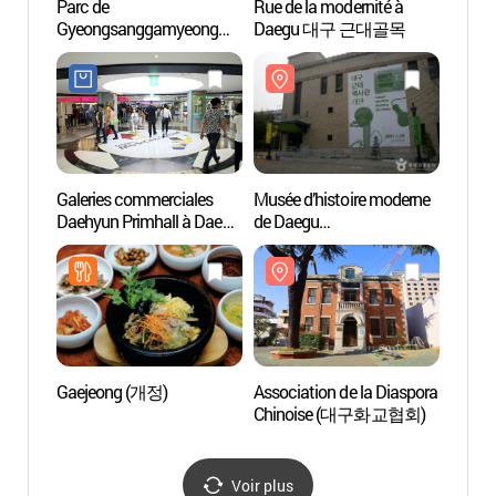
Parc de
Rue de la modernité à
Rue de
Gyeongsanggamyeong
Daegu 대구 근대골목
Dae
(경상감영공원)
Galeries commerciales
Musée d’histoire moderne
Associ
Daehyun Primhall à Daegu
de Daegu
Chin
(대현프리몰 대구점)
(대구근대역사관)
Gaejeong (개정)
Association de la Diaspora
Musée
Chinoise (대구화교협회)
corée
약령시
Voir plus