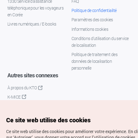
1330 Service d'assistance
FAQ
téléphonique pour les voyageurs
Politique de confidentialité
en Corée
Paramètres des cookies
Livres numériques / E-books
Informations cookies
Conditions d’utilisation du service
de localisation
Politique de traitement des
données de localisation
personnelle
Autres sites connexes
À propos du KTO
K-MICE
Ce site web utilise des cookies
Ce site web utilise des cookies pour améliorer votre expérience.
En c
sur ‘Autoriser’, vous donnez votre accord sur l’utilisation de cookies.