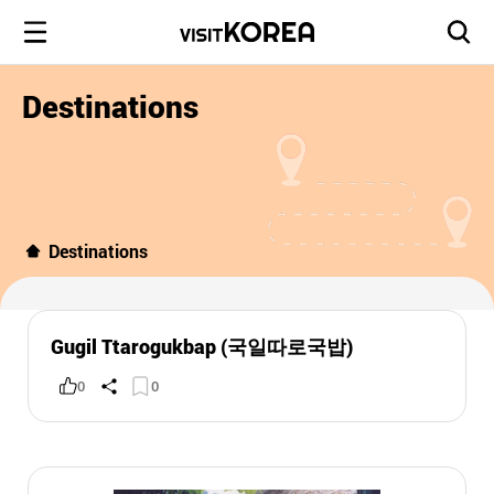
Destinations
Destinations
Gugil Ttarogukbap (국일따로국밥)
0
0