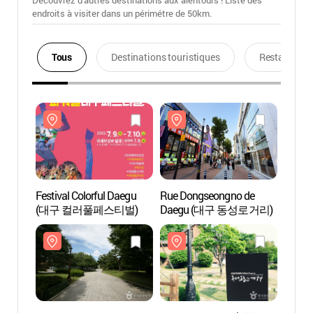
Découvrez d'autres destinations aux alentours ! Liste des
endroits à visiter dans un périmétre de 50km.
Tous
Destinations touristiques
Restaurants
Festival Colorful Daegu
Rue Dongseongno de
Rue D
(대구 컬러풀페스티벌)
Daegu (대구 동성로거리)
Daeg