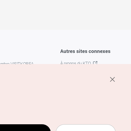
Autres sites connexes
À propos du KTO
embre VISITKOREA
K-MICE
confidentialité
 des cookies
s cookies
’utilisation du service de
e traitement des données de