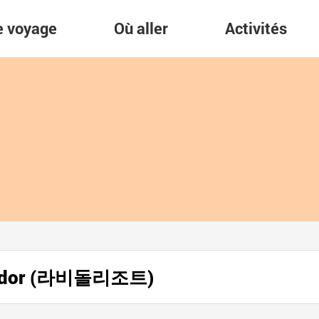
re voyage
Où aller
Activités
aviedor (라비돌리조트)