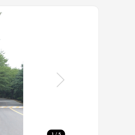
/
1
5