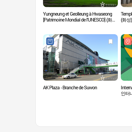
Yungneung et Geolleung à Hwaseong
Temp
[Patrimoine Mondial de l'UNESCO] (화성
(화성)
융릉과 건릉)
AK Plaza - Branche de Suwon
Intern
인터