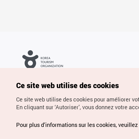
Droits d’auteur (c) Office National du Tourisme en Corée. Tous
droits réservés.
Pour les rapports d'erreurs et demandes de renseignements,
Ce site web utilise des cookies
adressez vos demandes à
info.ontc@gmail.com
Ce site web utilise des cookies pour améliorer vo
En cliquant sur ‘Autoriser’, vous donnez votre acco
Pour plus d’informations sur les cookies, veuillez