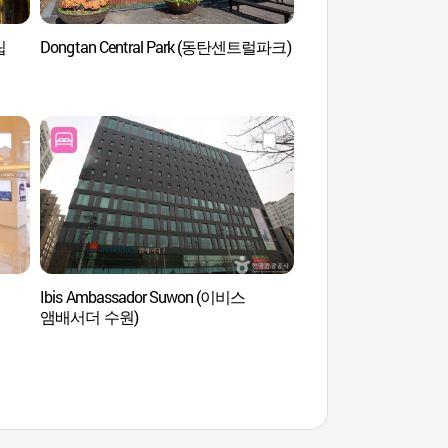
립
Dongtan Central Park (동탄센트럴파크)
Yungneung et Geolle
[Patrimoine Mondial
융릉과 건릉)
Ibis Ambassador Suwon (이비스
Suwon Hyanggyo 
앰배서더 수원)