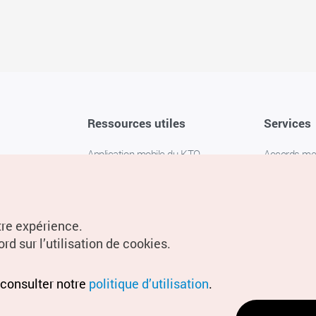
Ressources utiles
Services
Application mobile du KTO
Accords m
1330 Service d'assistance
FAQ
téléphonique pour les voyageurs en
Politique de 
Corée
Paramètres
tre expérience.
Livres numériques / E-books
rd sur l’utilisation de cookies.
Information
Conditions d
 consulter notre
politique d’utilisation
.
localisation
Politique d