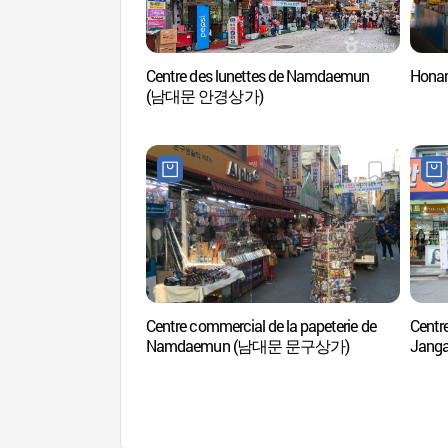
Centre des lunettes de Namdaemun
Hona
(남대문 안경상가)
Centre commercial de la papeterie de
Centr
Namdaemun (남대문 문구상가)
Jan