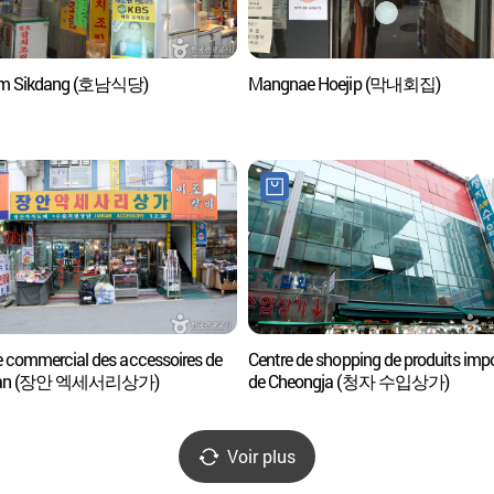
m Sikdang (호남식당)
Mangnae Hoejip (막내회집)
e commercial des accessoires de
Centre de shopping de produits imp
gan (장안 엑세서리상가)
de Cheongja (청자 수입상가)
Voir plus