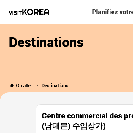
Planifiez vot
Destinations
Où aller
Destinations
Centre commercial des p
(남대문) 수입상가)