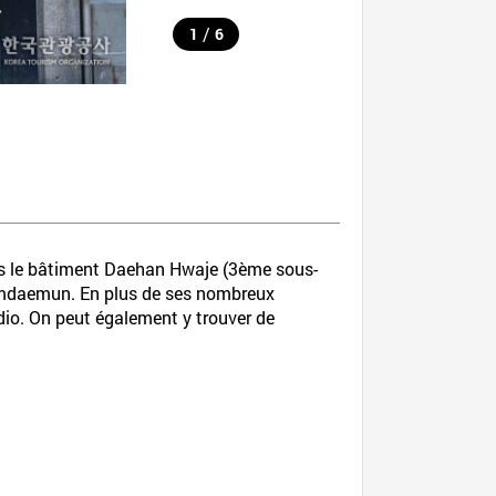
/
1
6
ns le bâtiment Daehan Hwaje (3ème sous-
Namdaemun. En plus de ses nombreux
dio. On peut également y trouver de