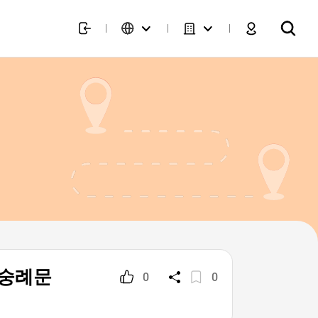
n (숭례문
0
0