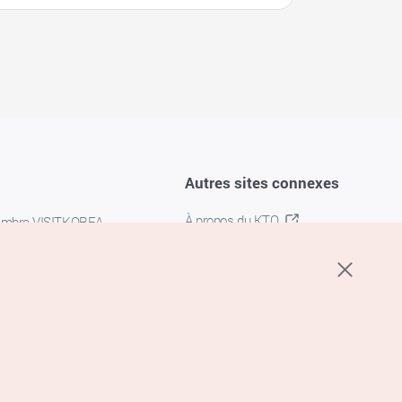
Autres sites connexes
À propos du KTO
embre VISITKOREA
K-MICE
confidentialité
 des cookies
s cookies
’utilisation du service de