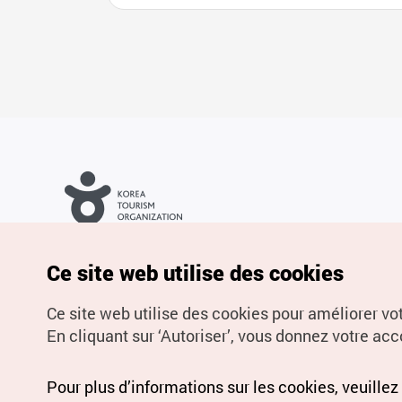
Droits d’auteur (c) Office National du Tourisme en Corée. Tous
droits réservés.
Pour les rapports d'erreurs et demandes de renseignements,
Ce site web utilise des cookies
adressez vos demandes à
info.ontc@gmail.com
Ce site web utilise des cookies pour améliorer vo
En cliquant sur ‘Autoriser’, vous donnez votre acco
Pour plus d’informations sur les cookies, veuillez