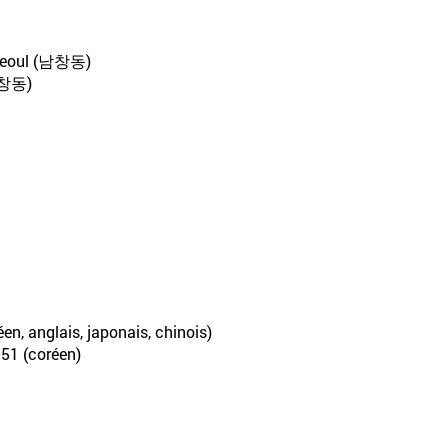
 Seoul (남창동)
창동)
en, anglais, japonais, chinois)
951 (coréen)