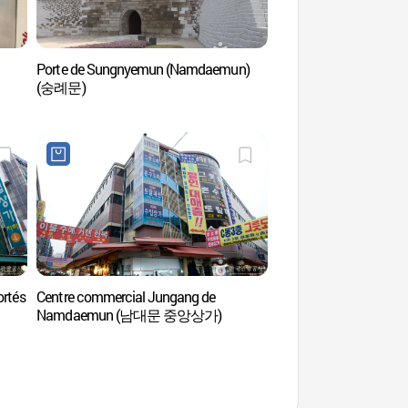
Porte de Sungnyemun (Namdaemun)
Porte de Sungnyemu
(숭례문)
(숭례문)
ortés
Centre commercial Jungang de
Musée d’art de S
Namdaemun (남대문 중앙상가)