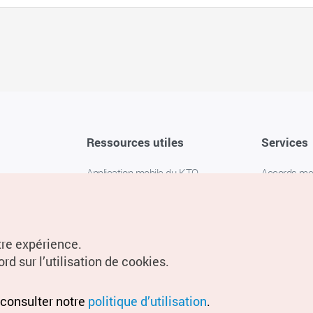
Ressources utiles
Services
Application mobile du KTO
Accords m
1330 Service d'assistance
FAQ
téléphonique pour les voyageurs en
Politique de 
Corée
Paramètres
tre expérience.
Livres numériques / E-books
rd sur l’utilisation de cookies.
Information
Conditions d
 consulter notre
politique d’utilisation
.
localisation