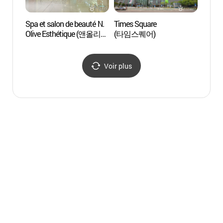
Spa et salon de beauté N.
Times Square
Parc 
Olive Esthétique (앤올리브
(타임스퀘어)
- 여
에스테틱)
Voir plus