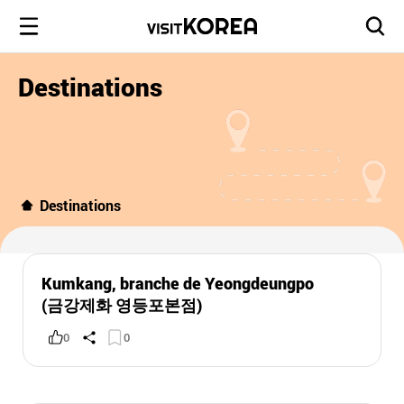
Destinations
Destinations
Kumkang, branche de Yeongdeungpo
(금강제화 영등포본점)
0
0