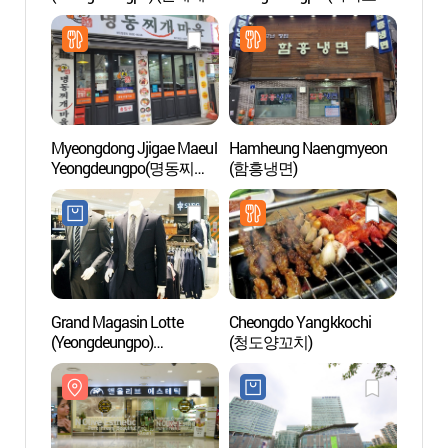
백화점-영등포점)
영등포점)
에스테
Myeongdong Jjigae Maeul
Hamheung Naengmyeon
I Lik
Yeongdeungpo(명동찌개
(함흥냉면)
마을 영등포)
Grand Magasin Lotte
Cheongdo Yangkkochi
Villag
(Yeongdeungpo)
(청도양꼬치)
Mull
(롯데백화점-영등포점)