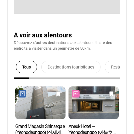
A voir aux alentours
Découvrez d'autres destinations aux alentours ! Liste des
endroits à visiter dans un périmétre de 50km.
Tous
Destinations touristiques
Restaurants
Grand Magasin Shinsegae
Aneuk Hotel –
Spa et
(Yeongdeungpo) (신세계
Yeongdeungpo (아늑호텔
Olive