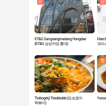
KT&G Sangsangmadang Hongdae
March
(KT&G 상상마당 홍대)
크리스
Ttobogetji Tteokbokki (또보겠지
Yuns
떡볶이)