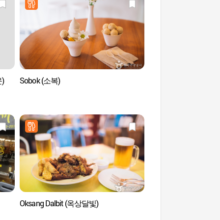
)
Sobok (소복)
KT&G Sangsangmad
(KT&G 상상마당 홍대
Oksang Dalbit (옥상달빛)
Four Seasons Hou