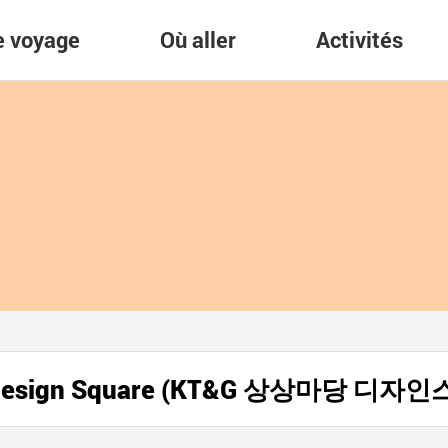
re voyage
Où aller
Activités
 Design Square (KT&G 상상마당 디자