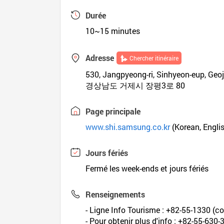
Durée
10~15 minutes
Adresse
Chercher itinéraire
530, Jangpyeong-ri, Sinhyeon-eup, Ge
경상남도 거제시 장평3로 80
Page principale
www.shi.samsung.co.kr
(Korean, Engli
Jours fériés
Fermé les week-ends et jours fériés
Renseignements
- Ligne Info Tourisme : +82-55-1330 (cor
- Pour obtenir plus d'info : +82-55-630