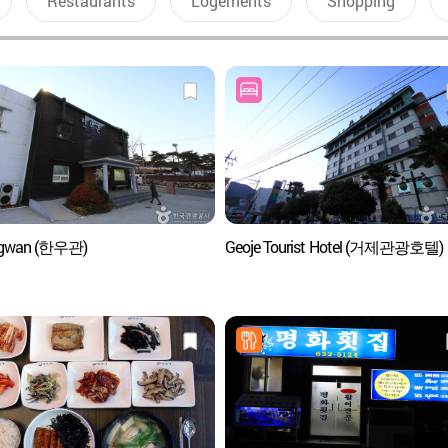
Restaurants
Logements
Shopping
gwan (한우관)
Geoje Tourist Hotel (거제관광호텔)