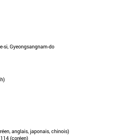
oje-si, Gyeongsangnam-do
sh)
éen, anglais, japonais, chinois)
-3114 (coréen)