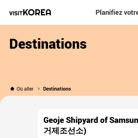
Planifiez vot
Destinations
Où aller
Destinations
Geoje Shipyard of Sams
거제조선소)