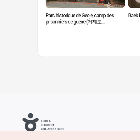
Parc historique de Geoje, camp des
Baek
prisonniers de guerre (거제도
포로수용소 유적공원)
Droits d’auteur (c) Office National du Tourisme en Corée. Tous
droits réservés.