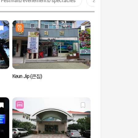
Festivals/événements/spectacles
Sports aquatiques
Keun Jip (큰집)
Parc historique de Ge
prisonniers de guer
포로수용소 유적공원