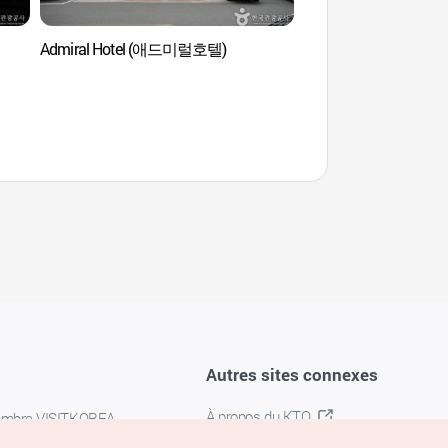
Admiral Hotel (애드미럴호텔)
Plage de Deokpo
Autres sites connexes
À propos du KTO
embre VISITKOREA
K-MICE