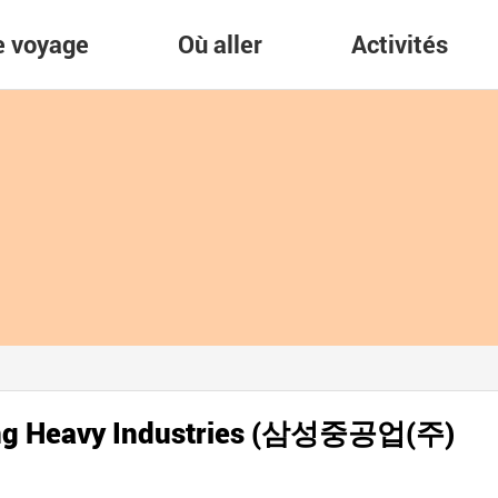
re voyage
Où aller
Activités
ung Heavy Industries (삼성중공업(주)