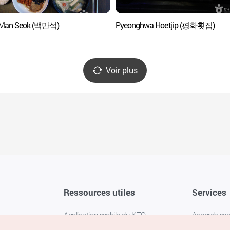
 Man Seok (백만석)
Pyeonghwa Hoetjip (평화횟집)
Voir plus
Ressources utiles
Services
Application mobile du KTO
Accords m