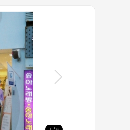
/
1
8