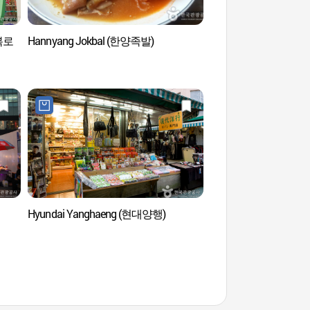
광복로
Hannyang Jokbal (한양족발)
Rue des arts (미술
Hyundai Yanghaeng (현대양행)
Marché Jagalchi 