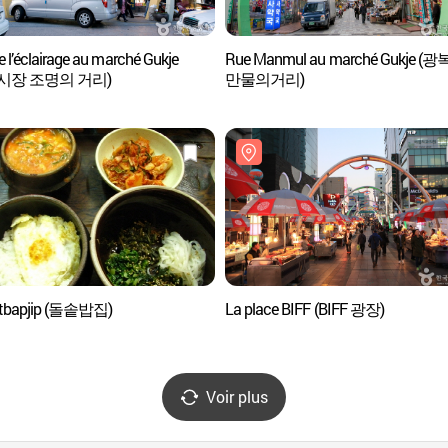
 l’éclairage au marché Gukje
Rue Manmul au marché Gukje (
시장 조명의 거리)
만물의거리)
otbapjip (돌솥밥집)
La place BIFF (BIFF 광장)
Voir plus