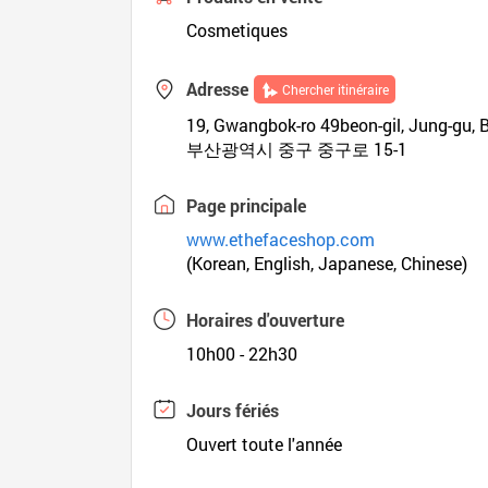
Cosmetiques
Adresse
Chercher itinéraire
19, Gwangbok-ro 49beon-gil, Jung-gu, 
부산광역시 중구 중구로 15-1
Page principale
www.ethefaceshop.com
(Korean, English, Japanese, Chinese)
Horaires d'ouverture
10h00 - 22h30
Jours fériés
Ouvert toute l'année