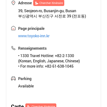
Adresse
Chercher itinéraire
39, Seojeon-ro, Busanjin-gu, Busan
부산광역시 부산진구 서전로 39 (전포동)
Page principale
www.toyoko-inn.kr
Renseignements
• 1330 Travel Hotline: +82-2-1330
(Korean, English, Japanese, Chinese)
• For more info: +82-51-638-1045
Parking
Available
Carte
Chercher itinéraire