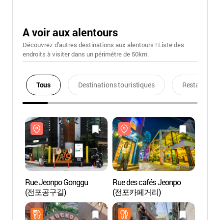
A voir aux alentours
Découvrez d'autres destinations aux alentours ! Liste des
endroits à visiter dans un périmétre de 50km.
Tous
Destinations touristiques
Restaurants
Rue Jeonpo Gonggu
Rue des cafés Jeonpo
Rue J
(전포공구길)
(전포카페거리)
(전포