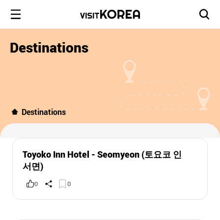
Destinations
Destinations
Toyoko Inn Hotel - Seomyeon (토요코 인
서면)
0
0