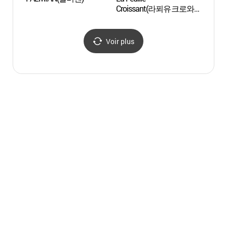
Croissant(라푀유크로와
Hwan
상)
전망대
Voir plus