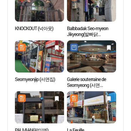
KNOCKOUT (넉아웃)
Balbbadak Seo-myeon
Seomy
Jikyeong(발빠닭
1ère r
서면직영)
(서면
Seomyeonjip (서면집)
Galerie souterraine de
Jeonp
Seomyeong (서면
삼거리
지하도상가)
PALMIAN(팔미엔)
La Feuille
Observ