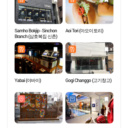
Samho Bokjip - Sinchon
Aoi Tori (아오이토리)
L’espa
Branch (삼호복집 신촌)
(대안
Yabai (야바이)
Gogi Changgo (고기창고)
Hong