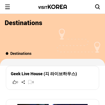
Destinations
Destinations
Geek Live House (긱 라이브하우스)
0
0