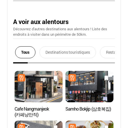
A voir aux alentours
Découvrez d'autres destinations aux alentours ! Liste des
endroits à visiter dans un périmétre de 50km.
Tous
Destinations touristiques
Restaurants
Cafe Nangmanjeok
Samho Bokjip (삼호복집)
La rue 
(카페낭만적)
Gyeo