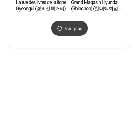
La rue des livres de la ligne
Grand Magasin Hyundai
Le cen
Gyeongui (경의선책거리)
(Shinchon) (현대백화점-
de la 
신촌점)
l’univ
(서강
한국어
Voir plus