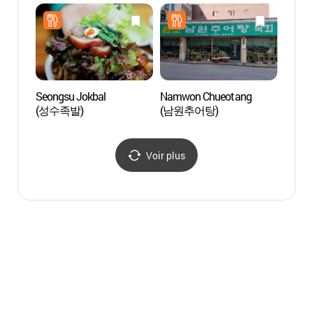
dong (성수동 수제화거리)
Séoul
Seongsu Jokbal
Namwon Chueotang
Galeri
(성수족발)
(남원추어탕)
(박여
Voir plus