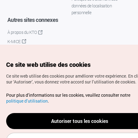
données de localisation
personnelle
Autres sites connexes
À propos du KTO
K-MICE
Ce site web utilise des cookies
Ce site web utilise des cookies pour améliorer votre expérience.
En c
sur ‘Autoriser’, vous donnez votre accord sur l’utilisation de cookies.
Droits d’auteur (c) Office National du Tourisme en Corée.
Pour plus d’informations sur les cookies, veuillez consulter notre
Tous droits réservés.
politique d’utilisation
.
Pour les rapports d'erreurs et demandes de renseignements,
adressez vos demandes à
info.ontc@gmail.com
Autoriser tous les cookies