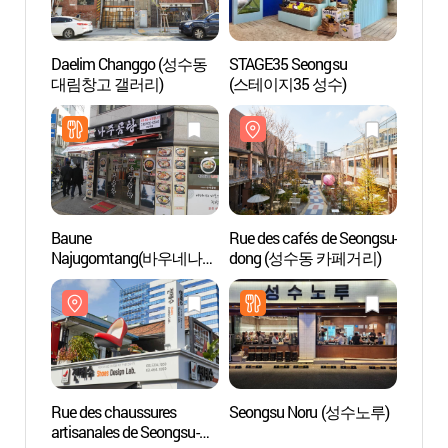
Daelim Changgo (성수동
STAGE35 Seongsu
Rue de
대림창고 갤러리)
(스테이지35 성수)
dong
Baune
Rue des cafés de Seongsu-
Fleuv
Najugomtang(바우네나주
dong (성수동 카페거리)
곰탕)
Rue des chaussures
Seongsu Noru (성수노루)
Musée 
artisanales de Seongsu-
traite