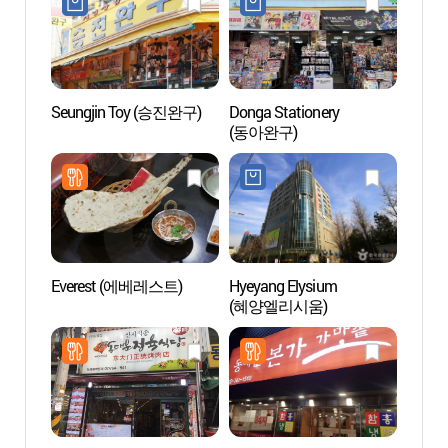
Seungjin Toy (승진완구)
Donga Stationery
Musée
(동아완구)
(간송
보화각
Everest (에베레스트)
Hyeyang Elysium
Musée 
(혜양엘리시움)
Séou