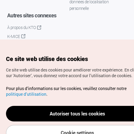
données de localisation
personnelle
Autres sites connexes
À propos du KTO
K-MICE
Ce site web utilise des cookies
Ce site web utilise des cookies pour améliorer votre expérience.
En c
sur ‘Autoriser’, vous donnez votre accord sur l’utilisation de cookies.
Droits d’auteur (c) Office National du Tourisme en Corée.
Pour plus d’informations sur les cookies, veuillez consulter notre
Tous droits réservés.
politique d’utilisation
.
Pour les rapports d'erreurs et demandes de renseignements,
adressez vos demandes à
info.ontc@gmail.com
Autoriser tous les cookies
Cookie settings