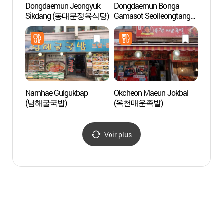
Dongdaemun Jeongyuk
Dongdaemun Bonga
Progr
Sikdang (동대문정육식당)
Gamasot Seolleongtang
Stay 
(동대문본가가마솥설렁
산사체
탕)
Namhae Gulgukbap
Okcheon Maeun Jokbal
Templ
(남해굴국밥)
(옥천매운족발)
(묘각
Voir plus