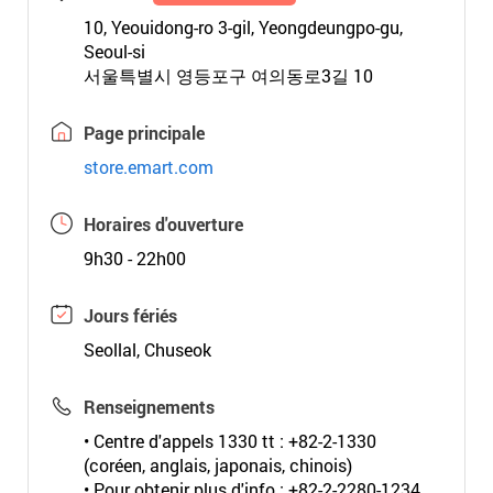
10, Yeouidong-ro 3-gil, Yeongdeungpo-gu,
Seoul-si
서울특별시 영등포구 여의동로3길 10
Page principale
store.emart.com
Horaires d'ouverture
9h30 - 22h00
Jours fériés
Seollal, Chuseok
Renseignements
• Centre d'appels 1330 tt : +82-2-1330
(coréen, anglais, japonais, chinois)
• Pour obtenir plus d'info : +82-2-2280-1234