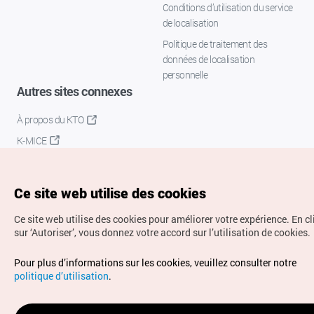
Conditions d’utilisation du service
de localisation
Politique de traitement des
données de localisation
personnelle
Autres sites connexes
À propos du KTO
K-MICE
Ce site web utilise des cookies
Ce site web utilise des cookies pour améliorer votre expérience.
En c
sur ‘Autoriser’, vous donnez votre accord sur l’utilisation de cookies.
Droits d’auteur (c) Office National du Tourisme en Corée.
Pour plus d’informations sur les cookies, veuillez consulter notre
Tous droits réservés.
politique d’utilisation
.
Pour les rapports d'erreurs et demandes de renseignements,
adressez vos demandes à