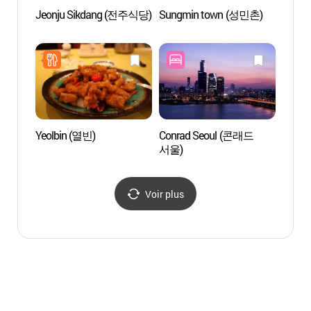
Jeonju Sikdang (전주식당)
Sungmin town (성민촌)
Salle 
(한국
KBS
Yeolbin (열빈)
Conrad Seoul (콘래드
Musée 
서울)
왁스뮤
Voir plus