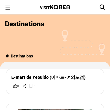
Destinations
Destinations
E-mart de Yeouido (이마트-여의도점)
0
0