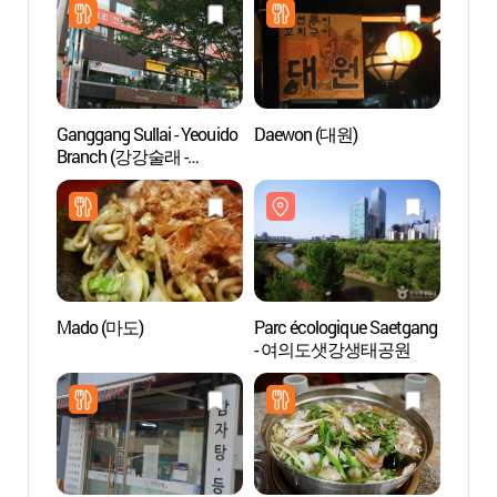
Ganggang Sullai - Yeouido
Daewon (대원)
Parc 
Branch (강강술래 -
- 여
여의도점)
Mado (마도)
Parc écologique Saetgang
Parc d
- 여의도샛강생태공원
(서울