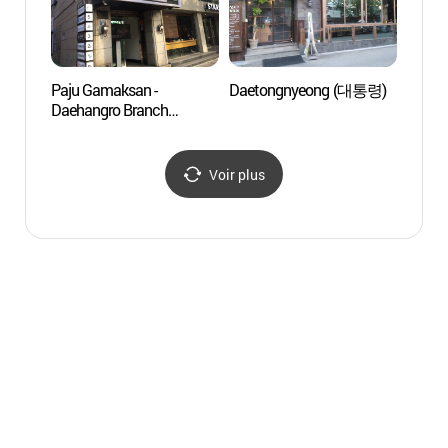
Paju Gamaksan -
Daetongnyeong (대통령)
Quart
Daehangro Branch
(Quarti
(파주감악산 대학로)
(대학
Voir plus