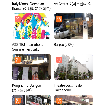
Italy Moon - Daehakro
Art Center K (아트센터 K)
Art C
Branch (이태리문 대학로)
ASSITEJ International
Banjeo (반저)
Théâtr
Summer Festival
(아르
(아시테지 국제여름축제)
Kongnamul Jangsu
Théâtre des arts de
Musée
(콩나물장수)
Daehangno
(아르
(대학로예술극장)