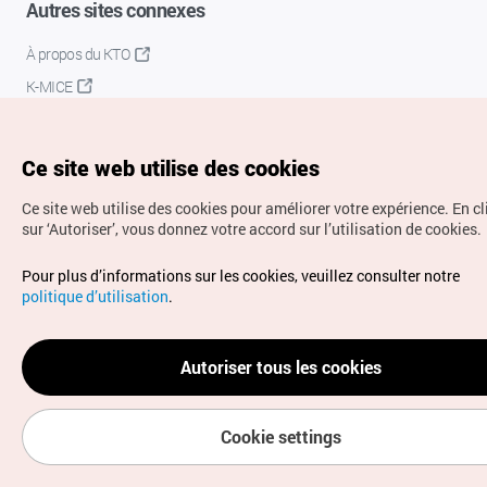
Autres sites connexes
À propos du KTO
K-MICE
Ce site web utilise des cookies
Ce site web utilise des cookies pour améliorer votre expérience.
En c
sur ‘Autoriser’, vous donnez votre accord sur l’utilisation de cookies.
Droits d’auteur (c) Office National du Tourisme en Corée.
Pour plus d’informations sur les cookies, veuillez consulter notre
Tous droits réservés.
politique d’utilisation
.
Pour les rapports d'erreurs et demandes de renseignements,
adressez vos demandes à
info.ontc@gmail.com
Autoriser tous les cookies
Cookie settings