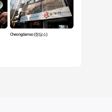
Cheongdamso (청담소)
Musée W des figu