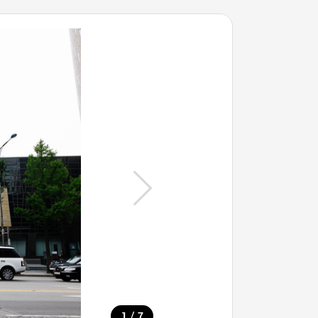
/
1
7