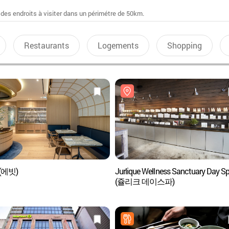
 des endroits à visiter dans un périmétre de 50km.
Restaurants
Logements
Shopping
Evett (에빗)
Jurlique Wellness Sanctuary Day S
(쥴리크 데이스파)