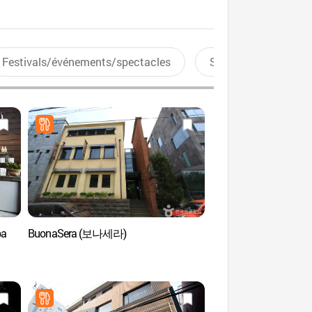
Festivals/événements/spectacles
Sports aquatiques
pa
BuonaSera (보나세라)
Jurlique Wellness Sa
(쥴리크 데이스파)