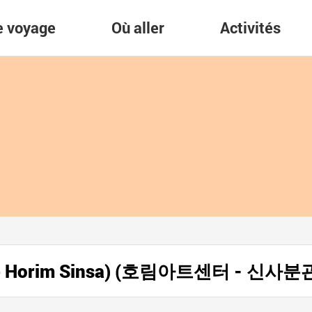
re voyage
Où aller
Activités
usée Horim Sinsa) (호림아트센터 - 신사분