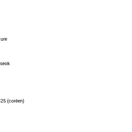
ture
useok
525 (coréen)