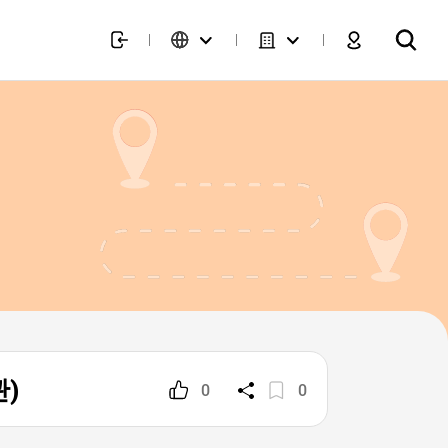
관)
0
0