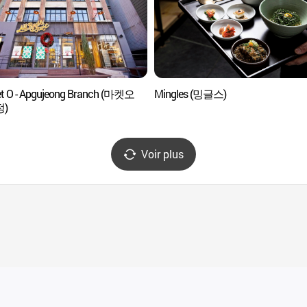
t O - Apgujeong Branch (마켓오
Mingles (밍글스)
)
Voir plus