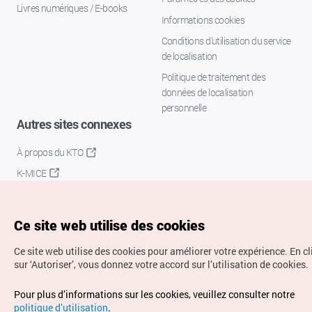
Livres numériques / E-books
Informations cookies
Conditions d’utilisation du service
de localisation
Politique de traitement des
données de localisation
personnelle
Autres sites connexes
À propos du KTO
K-MICE
Ce site web utilise des cookies
Ce site web utilise des cookies pour améliorer votre expérience.
En c
sur ‘Autoriser’, vous donnez votre accord sur l’utilisation de cookies.
Droits d’auteur (c) Office National du Tourisme en Corée.
Pour plus d’informations sur les cookies, veuillez consulter notre
Tous droits réservés.
politique d’utilisation
.