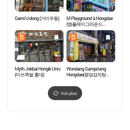
Gami U-dong (가미우동)
M Playground à Hongdae
KT&G
(엠플레이그라운드
Hong
홍대본점 [Tax Refund
홍대)
Shop])
Myth Jokbal Hongik Univ.
Wondang Gamjatang
L’espa
(미쓰족발 홍대)
Hongdae(원당감자탕
(대안
홍대)
Voir plus