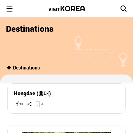
Destinations
Destinations
Hongdae (홍대)
0
9