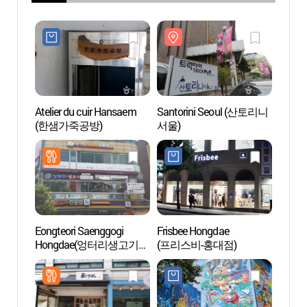
Atelier du cuir Hansaem
Santorini Seoul (산토리니
Santo
(한샘가죽공방)
서울)
서울)
Eongteori Saenggogi
Frisbee Hongdae
Le sp
Hongdae(엉터리생고기
(프리스비-홍대점)
(Hong
홍대)
해피데