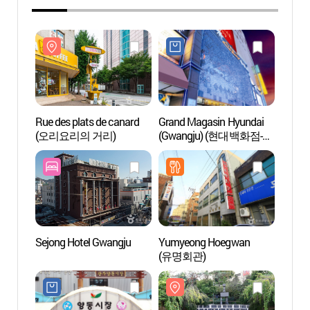
Rue des plats de canard
Grand Magasin Hyundai
Rue de
(오리요리의 거리)
(Gwangju) (현대백화점-
(오리
광주점)
Sejong Hotel Gwangju
Yumyeong Hoegwan
Centre
(유명회관)
l’univ
(전남