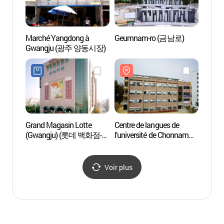
Marché Yangdong à
Geumnam-ro (금남로)
Ciném
Gwangju (광주 양동시장)
(광주
Grand Magasin Lotte
Centre de langues de
Parc 
(Gwangju) (롯데 백화점-
l’université de Chonnam
(광주
광주점)
(전남대학교 언어교육원)
Voir plus