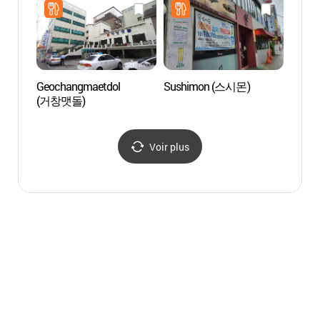
Geochangmaetdol
Sushimon (스시몬)
Stade 
(거창맷돌)
(부산
Voir plus