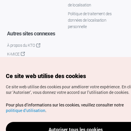
de localisation
Politique de traitement des
données de localisation
personnelle
Autres sites connexes
À propos du KTO
K-MICE
Ce site web utilise des cookies
Ce site web utilise des cookies pour améliorer votre expérience.
En c
sur ‘Autoriser’, vous donnez votre accord sur l’utilisation de cookies.
Droits d’auteur (c) Office National du Tourisme en Corée.
Pour plus d’informations sur les cookies, veuillez consulter notre
Tous droits réservés.
politique d’utilisation
.
Pour les rapports d'erreurs et demandes de renseignements,
adressez vos demandes à
info.ontc@gmail.com
Autoriser tous les cookies