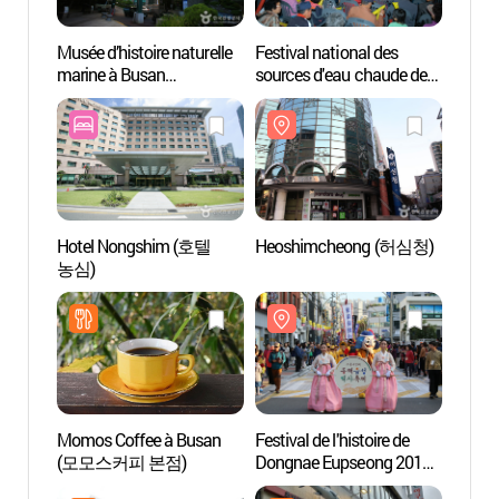
Musée d’histoire naturelle
Festival national des
Musée 
marine à Busan
sources d'eau chaude de
marin
(부산해양자연사박물관)
Corée
(부산
(대한민국온천대축제)
Hotel Nongshim (호텔
Heoshimcheong (허심청)
Musée
농심)
(복천
Momos Coffee à Busan
Festival de l'histoire de
Site de
(모모스커피 본점)
Dongnae Eupseong 2018
Dongn
(동래읍성 역사축제 2018)
(동래