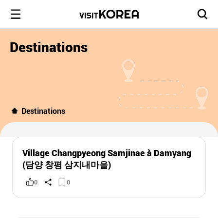
Destinations
Destinations
Village Changpyeong Samjinae à Damyang
(담양 창평 삼지내마을)
0
0