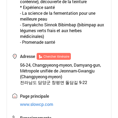
coréenne), découverte de la teinture
* Expérience santé
- La science de la fermentation pour une
meilleure peau
- Sanyakcho Sinnok Bibimbap (bibimpap aux
légumes verts frais et aux herbes
médicinales)
- Promenade santé
Adresse
Chercher itinéraire
56-24, Changpyeong-myeon, Damyang-gun,
Métropole unifiée de Jeonnam-Gwangju
(Changpyeong-myeon)
전라남도 담양군 창평면 돌담길 9-22
Page principale
www.slowcp.com
Renseignements