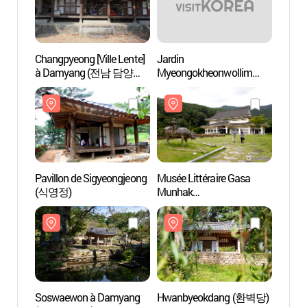
Changpyeong [Ville Lente]
Jardin
Changp
à Damyang (전남 담양
Myeongokheonwollim
à Da
창평 [슬로시티])
(담양 명옥헌 원림)
창평 
Pavillon de Sigyeongjeong
Musée Littéraire Gasa
Pavill
(식영정)
Munhak
(식영
(한국가사문학관)
Soswaewon à Damyang
Hwanbyeokdang (환벽당)
Soswa