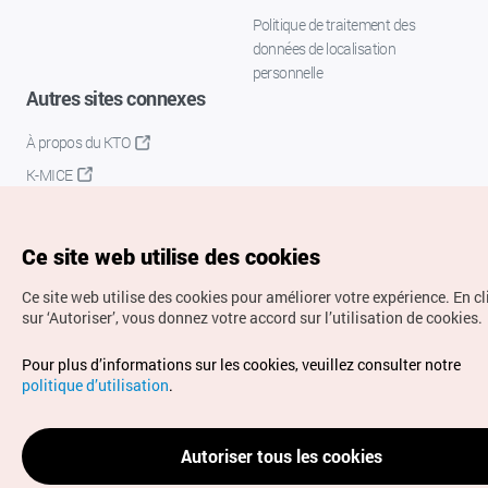
Politique de traitement des
données de localisation
personnelle
Autres sites connexes
À propos du KTO
K-MICE
Ce site web utilise des cookies
Ce site web utilise des cookies pour améliorer votre expérience.
En c
sur ‘Autoriser’, vous donnez votre accord sur l’utilisation de cookies.
Droits d’auteur (c) Office National du Tourisme en Corée.
Pour plus d’informations sur les cookies, veuillez consulter notre
Tous droits réservés.
politique d’utilisation
.
Pour les rapports d'erreurs et demandes de renseignements,
adressez vos demandes à
info.ontc@gmail.com
Autoriser tous les cookies