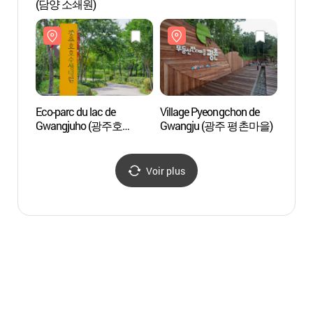
(담양 소쇄원)
(담양
Eco-parc du lac de
Village Pyeongchon de
Eco-pa
Gwangjuho (광주호
Gwangju (광주 평촌마을)
Gwan
호수생태원)
호수생
Voir plus