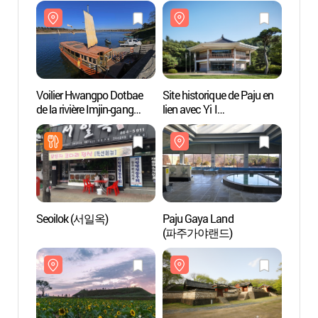
Voilier Hwangpo Dotbae
Site historique de Paju en
Voili
de la rivière Imjin-gang
lien avec Yi I
de la r
(임진강 황포돛배)
(율곡선생유적지)
(임진
Seoilok (서일옥)
Paju Gaya Land
Paju 
(파주가야랜드)
(파주