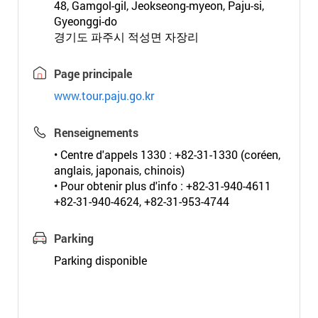
48, Gamgol-gil, Jeokseong-myeon, Paju-si,
Gyeonggi-do
경기도 파주시 적성면 자장리
Page principale
www.tour.paju.go.kr
Renseignements
• Centre d'appels 1330 : +82-31-1330 (coréen,
anglais, japonais, chinois)
• Pour obtenir plus d'info : +82-31-940-4611
+82-31-940-4624, +82-31-953-4744
Parking
Parking disponible