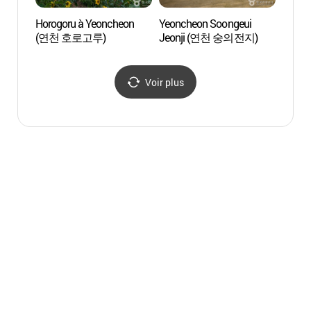
Horogoru à Yeoncheon
Yeoncheon Soongeui
Yeonc
(연천 호로고루)
Jeonji (연천 숭의전지)
Jeon
Voir plus