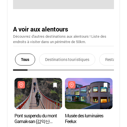
A voir aux alentours
Découvrez d'autres destinations aux alentours ! Liste des
endroits à visiter dans un périmétre de 50km.
Tous
Destinations touristiques
Restaurants
Pont suspendu du mont
Musée des luminaires
Pont 
Gamak-san (감악산
Feelux
Gama
출렁다리)
출렁다