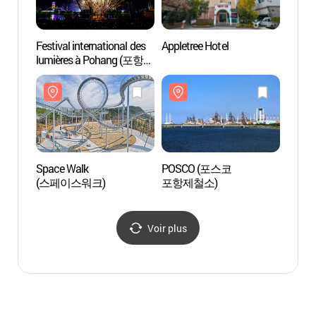
Festival international des
Appletree Hotel
Musé
lumières à Pohang (포항
역사관
국제불빛축제)
Space Walk
POSCO (포스코
Site d
(스페이스워크)
포항제철소)
Gonn
활공장
Voir plus