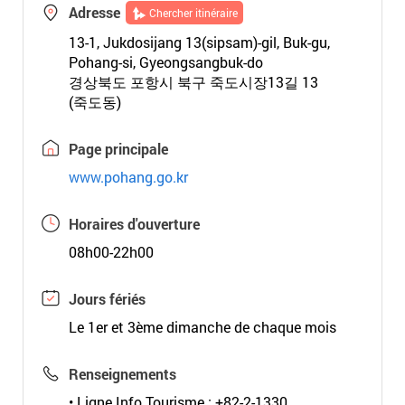
Adresse
Chercher itinéraire
13-1, Jukdosijang 13(sipsam)-gil, Buk-gu,
Pohang-si, Gyeongsangbuk-do
경상북도 포항시 북구 죽도시장13길 13
(죽도동)
Page principale
www.pohang.go.kr
Horaires d'ouverture
08h00-22h00
Jours fériés
Le 1er et 3ème dimanche de chaque mois
Renseignements
• Ligne Info Tourisme : +82-2-1330