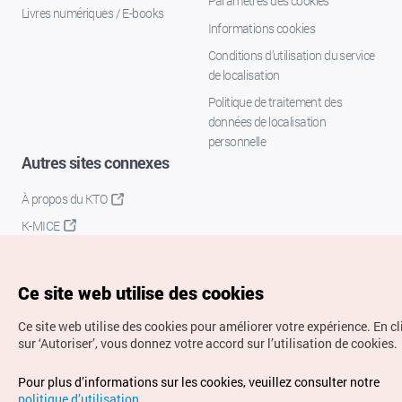
Paramètres des cookies
Livres numériques / E-books
Informations cookies
Conditions d’utilisation du service
de localisation
Politique de traitement des
données de localisation
personnelle
Autres sites connexes
À propos du KTO
K-MICE
Ce site web utilise des cookies
Ce site web utilise des cookies pour améliorer votre expérience.
En c
sur ‘Autoriser’, vous donnez votre accord sur l’utilisation de cookies.
Droits d’auteur (c) Office National du Tourisme en Corée.
Pour plus d’informations sur les cookies, veuillez consulter notre
Tous droits réservés.
politique d’utilisation
.