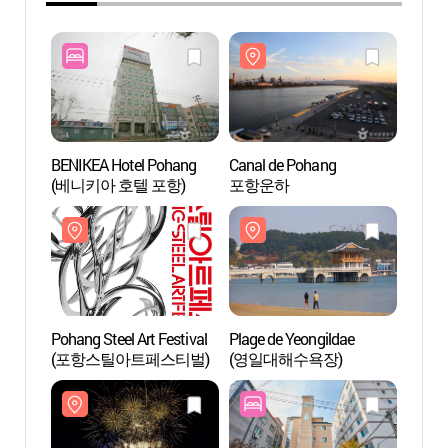
BENIKEA Hotel Pohang
Canal de Pohang
Canal
(베니키아 호텔 포항)
포항운하
포항
Pohang Steel Art Festival
Plage de Yeongildae
Space
(포항스틸아트페스티벌)
(영일대해수욕장)
(스페