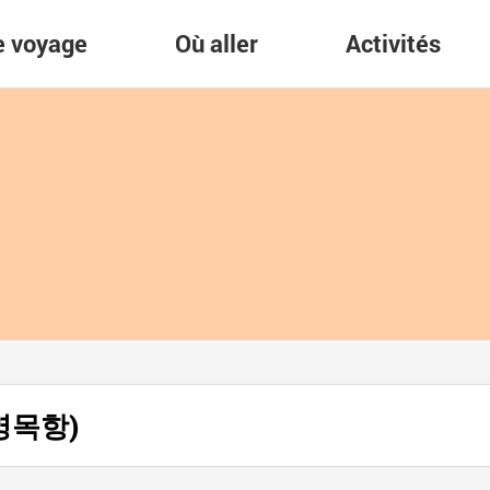
re voyage
Où aller
Activités
(영목항)