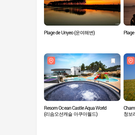
Plage de Unyeo (운여해변)
Plag
Resom Ocean Castle Aqua World
Champ
(리솜오션캐슬 아쿠아월드)
청보