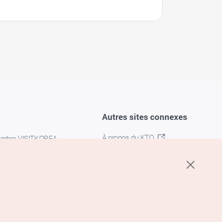
Autres sites connexes
À propos du KTO
embre VISITKOREA
K-MICE
confidentialité
 des cookies
s cookies
’utilisation du service de