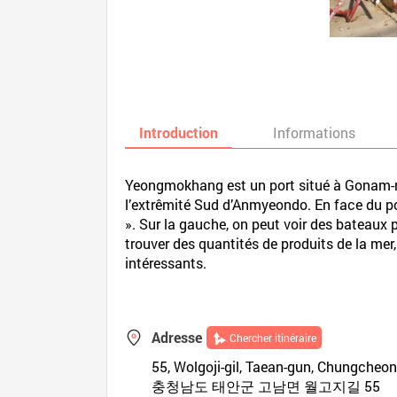
Introduction
Informations
Yeongmokhang est un port situé à Gonam-ri
l’extrêmité Sud d’Anmyeondo. En face du po
». Sur la gauche, on peut voir des bateaux p
trouver des quantités de produits de la mer
intéressants.
Adresse
Chercher itinéraire
55, Wolgoji-gil, Taean-gun, Chungche
충청남도 태안군 고남면 월고지길 55