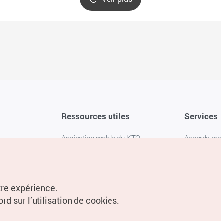
Ressources utiles
Services
Application mobile du KTO
Accords m
1330 Service d'assistance
FAQ
téléphonique pour les voyageurs en
Politique de 
Corée
Paramètres
tre expérience.
Livres numériques / E-books
rd sur l’utilisation de cookies.
Information
Conditions d