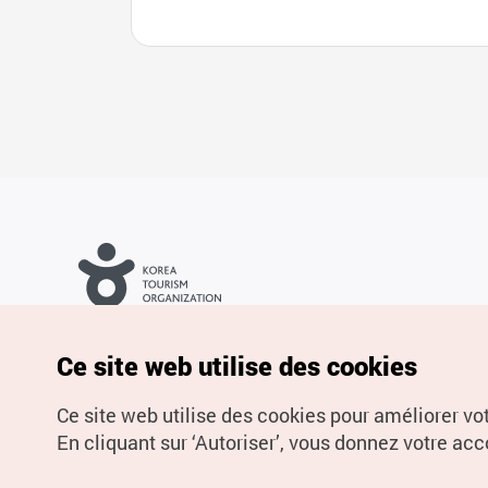
Droits d’auteur (c) Office National du Tourisme en Corée. Tous
droits réservés.
Pour les rapports d'erreurs et demandes de renseignements,
Ce site web utilise des cookies
adressez vos demandes à
info.ontc@gmail.com
Ce site web utilise des cookies pour améliorer vo
En cliquant sur ‘Autoriser’, vous donnez votre acco