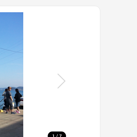
/
1
7