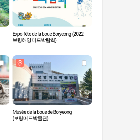
Expo fête de la boue Boryeong (2022
Plage de Unyeo (운
보령해양머드박람회)
Musée de la boue de Boryeong
Champ d’orge vert d
(보령머드박물관)
청보리밭)