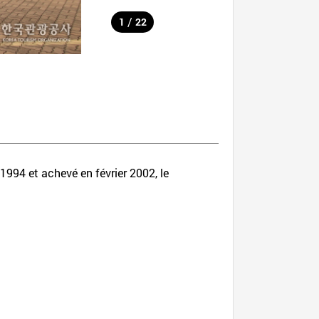
/
1
22
994 et achevé en février 2002, le