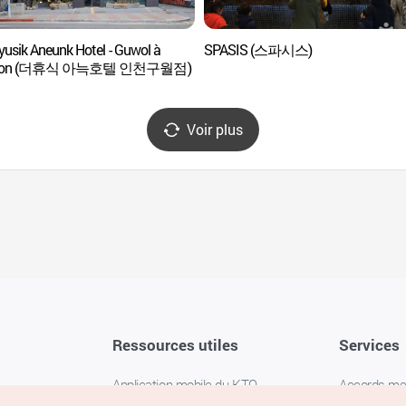
yusik Aneunk Hotel - Guwol à
SPASIS (스파시스)
heon (더휴식 아늑호텔 인천구월점)
Voir plus
Ressources utiles
Services
Application mobile du KTO
Accords m