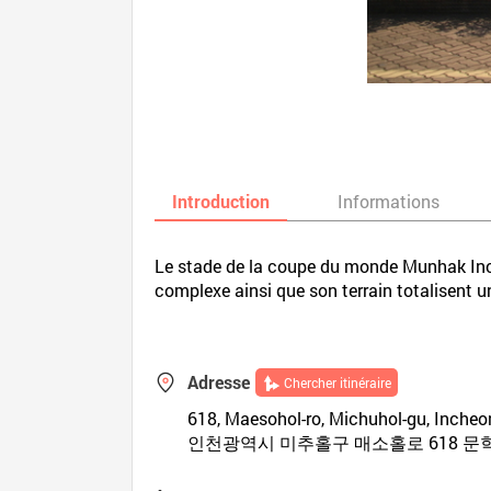
Introduction
Informations
Le stade de la coupe du monde Munhak Inche
complexe ainsi que son terrain totalisent 
Adresse
Chercher itinéraire
618, Maesohol-ro, Michuhol-gu, Incheo
인천광역시 미추홀구 매소홀로 618 