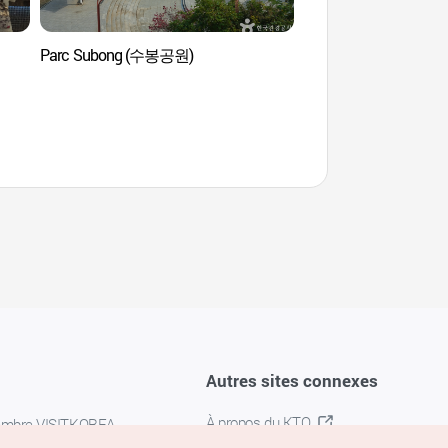
Parc Subong (수봉공원)
Temple Heungryunsa
인천)
Autres sites connexes
À propos du KTO
embre VISITKOREA