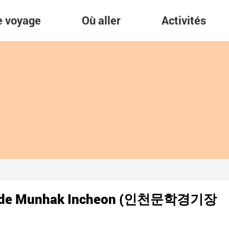
re voyage
Où aller
Activités
 monde Munhak Incheon (인천문학경기장