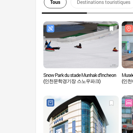
Tous
Destinations touristiques
Snow Park du stade Munhak d’Incheon
Musée
(인천문학경기장 스노우파크)
(인