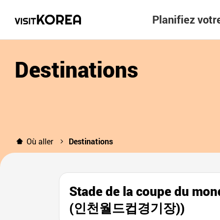
Planifiez vot
Destinations
Où aller
Destinations
Stade de la coupe du
(인천월드컵경기장))