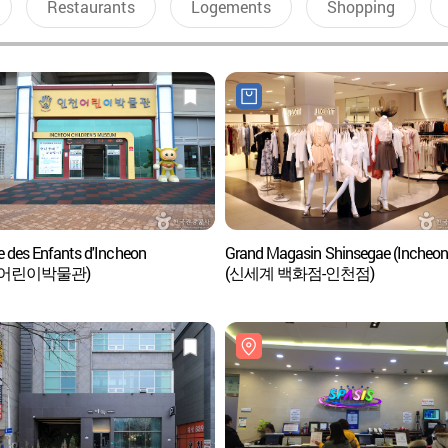
Restaurants
Logements
Shopping
 des Enfants d'Incheon
Grand Magasin Shinsegae (Incheon
천어린이박물관)
(신세계 백화점-인천점)