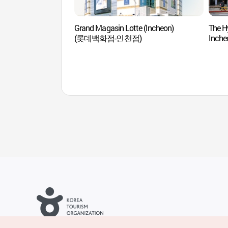
Grand Magasin Lotte (Incheon)
The H
(롯데백화점-인천점)
Inc
Droits d’auteur (c) Office National du Tourisme en Corée. Tous