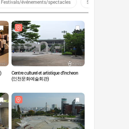
Festivals/événements/spectacles
Sports aquatiques
)
Centre culturel et artistique d’Incheon
Musée des Enfants d
(인천문화예술회관)
(인천어린이박물관)