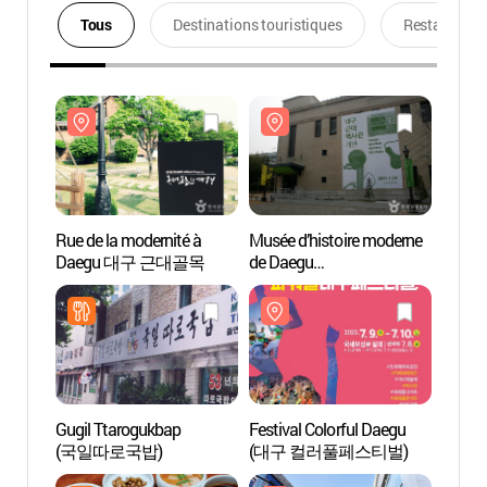
Tous
Destinations touristiques
Restaurants
Rue de la modernité à
Musée d’histoire moderne
Rue de
Daegu 대구 근대골목
de Daegu
Dae
(대구근대역사관)
Gugil Ttarogukbap
Festival Colorful Daegu
Rue D
(국일따로국밥)
(대구 컬러풀페스티벌)
Daeg