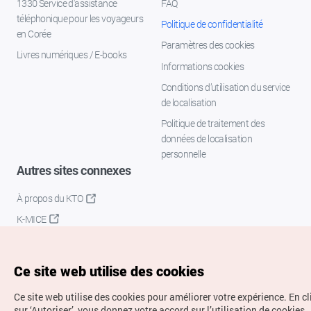
1330 Service d'assistance
FAQ
téléphonique pour les voyageurs
Politique de confidentialité
en Corée
Paramètres des cookies
Livres numériques / E-books
Informations cookies
Conditions d’utilisation du service
de localisation
Politique de traitement des
données de localisation
personnelle
Autres sites connexes
À propos du KTO
K-MICE
Ce site web utilise des cookies
Ce site web utilise des cookies pour améliorer votre expérience.
En c
sur ‘Autoriser’, vous donnez votre accord sur l’utilisation de cookies.