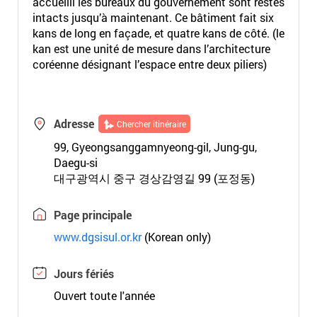
accueilli les bureaux du gouvernement sont restés
intacts jusqu’à maintenant. Ce bâtiment fait six
kans de long en façade, et quatre kans de côté. (le
kan est une unité de mesure dans l’architecture
coréenne désignant l’espace entre deux piliers)
Adresse
Chercher itinéraire
99, Gyeongsanggamnyeong-gil, Jung-gu,
Daegu-si
대구광역시 중구 경상감영길 99 (포정동)
Page principale
www.dgsisul.or.kr
(Korean only)
Jours fériés
Ouvert toute l'année