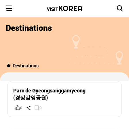
Destinations
Destinations
Parc de Gyeongsanggamyeong
(경상감영공원)
0
0