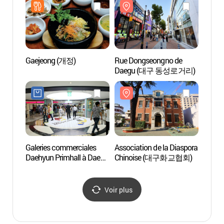
Gaejeong (개정)
Rue Dongseongno de
Musée 
Daegu (대구 동성로거리)
Joong
중앙
Galeries commerciales
Association de la Diaspora
Musée
Daehyun Primhall à Daegu
Chinoise (대구화교협회)
orient
(대현프리몰 대구점)
à Da
한의약
Voir plus