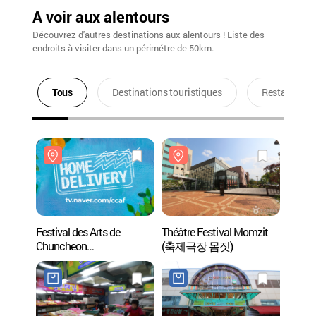
A voir aux alentours
Découvrez d'autres destinations aux alentours ! Liste des
endroits à visiter dans un périmétre de 50km.
Tous
Destinations touristiques
Restaurants
Festival des Arts de
Théâtre Festival Momzit
Théâtr
Chuncheon
(축제극장 몸짓)
(축제
(춘천아트페스티벌)