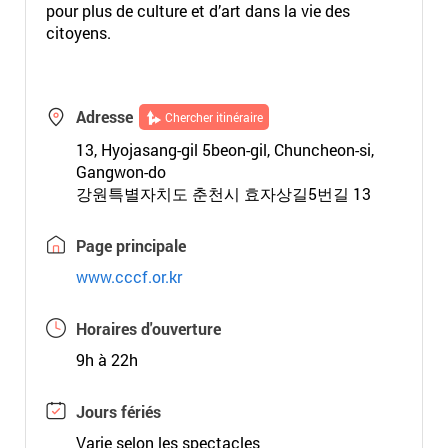
pour plus de culture et d’art dans la vie des
citoyens.
Adresse
Chercher itinéraire
13, Hyojasang-gil 5beon-gil, Chuncheon-si,
Gangwon-do
강원특별자치도 춘천시 효자상길5번길 13
Page principale
www.cccf.or.kr
Horaires d'ouverture
9h à 22h
Jours fériés
Varie selon les spectacles