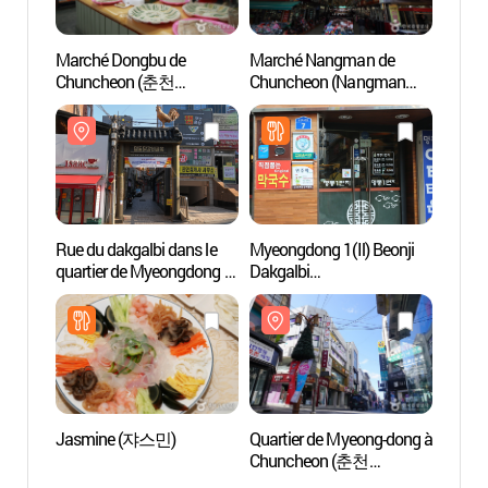
Marché Dongbu de
Marché Nangman de
Quarti
Chuncheon (춘천
Chuncheon (Nangman
Chun
동부시장)
sijang) (춘천 낭만시장)
명동거
Rue du dakgalbi dans le
Myeongdong 1(Il) Beonji
Parc d
quartier de Myeongdong à
Dakgalbi
Gong
Chuncheon (춘천 명동
(명동1번지닭갈비)
조각공
닭갈비 골목)
Jasmine (쟈스민)
Quartier de Myeong-dong à
Rue de
Chuncheon (춘천
(Gongj
명동거리)
(공지천