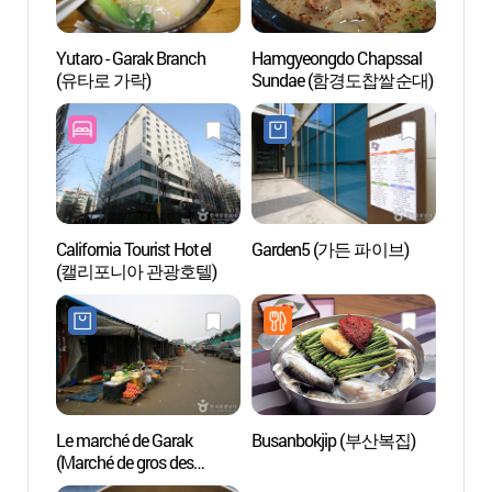
Yutaro - Garak Branch
Hamgyeongdo Chapssal
Musée
(유타로 가락)
Sundae (함경도찹쌀순대)
(한성
California Tourist Hotel
Garden5 (가든 파이브)
Le mus
(캘리포니아 관광호텔)
photog
(한미
Le marché de Garak
Busanbokjip (부산복집)
Lotte
(Marché de gros des
SKY
produits agricoles et
서울스