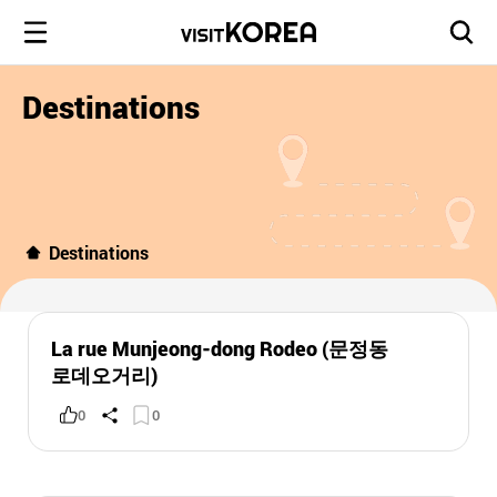
Destinations
Destinations
La rue Munjeong-dong Rodeo (문정동
로데오거리)
0
0