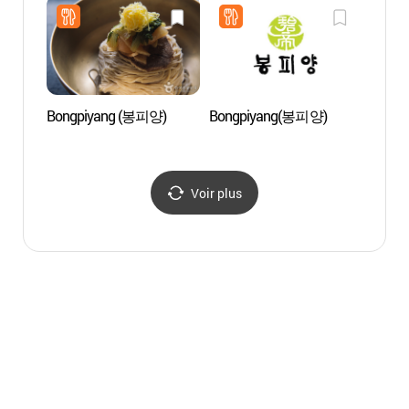
marins) 가락시장 (가락동
농수축산물시장)
Bongpiyang (봉피양)
Bongpiyang(봉피양)
Tour d
Lotte 
(롯데
롯데월
Voir plus