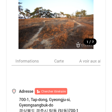
/
1
7
Informations
Carte
A voir aux alentou
Adresse
Chercher itinéraire
700-1, Tap-dong, Gyeongju-si,
Gyeongsangbuk-do
경상북도 경주시 탑동 (탑동)700-1