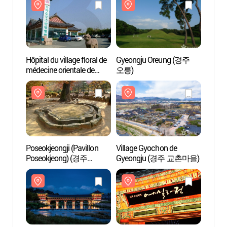
Hôpital du village floral de
Gyeongju Oreung (경주
Hôpital
médecine orientale de
오릉)
médeci
Gyeongju (꽃마을
Gyeo
경주한방병원)
경주한
Poseokjeongji (Pavillon
Village Gyochon de
Poseok
Poseokjeong) (경주
Gyeongju (경주 교촌마을)
Poseo
포석정지)
포석정