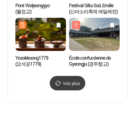
Pont Woljeonggyo
Festival Silla Sori, Emille
Pont 
(월정교)
(신라소리축제 에밀레전)
(월정
Yosokkoong1779
École confucéenne de
Forêt 
(요석궁1779)
Gyeongju (경주향교)
Gyeo
Voir plus