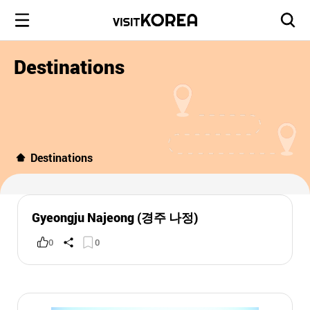
Destinations
Destinations
Gyeongju Najeong (경주 나정)
0
0