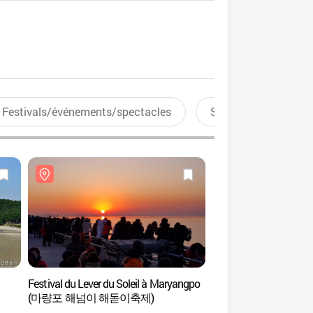
Festivals/événements/spectacles
Sports aquatiques
Festival du Lever du Soleil à Maryangpo
Port de Hongwonha
(마량포 해넘이 해돋이축제)