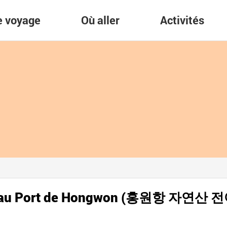
re voyage
Où aller
Activités
ose) au Port de Hongwon (홍원항 자연산