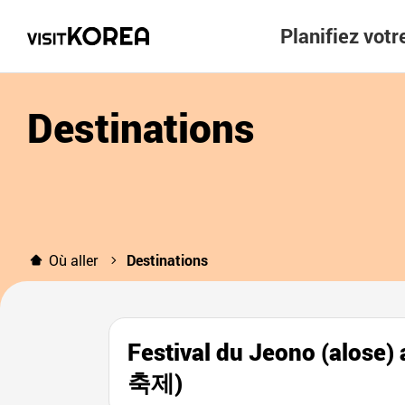
Planifiez vot
Destinations
Où aller
Destinations
Festival du Jeono (al
축제)