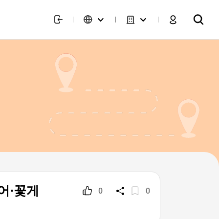
 전어·꽃게
0
0