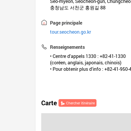
Seo-myeon, Seocheon-gun, Chungche
충청남도 서천군 홍원길 88
Page principale
tour.seocheon.go.kr
Renseignements
• Centre d'appels 1330 : +82-41-1330
(coréen, anglais, japonais, chinois)
• Pour obtenir plus d'info : +82-41-950
Carte
Chercher itinéraire