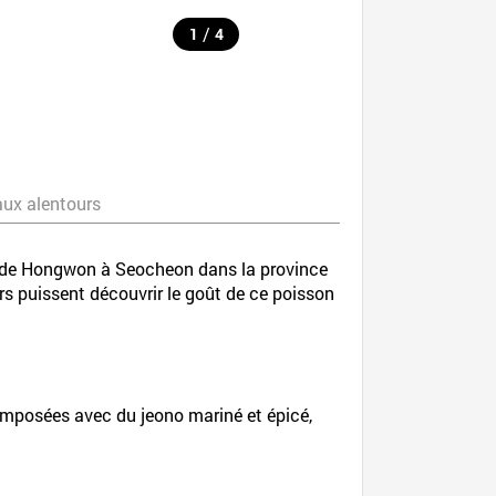
/
1
4
aux alentours
rt de Hongwon à Seocheon dans la province
rs puissent découvrir le goût de ce poisson
composées avec du jeono mariné et épicé,