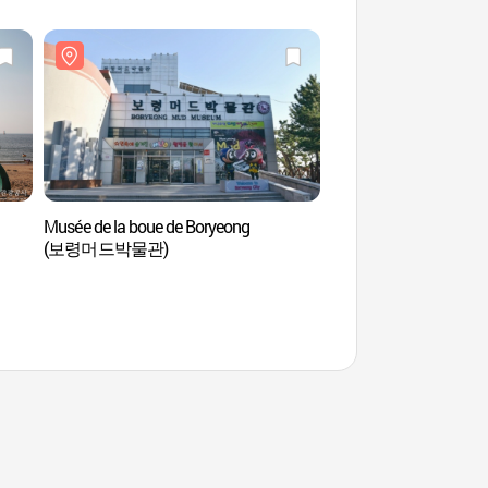
Musée de la boue de Boryeong
Plage de Muchan
(보령머드박물관)