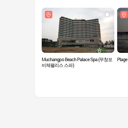
Muchangpo Beach Palace Spa (무창포
Plag
비체팰리스 스파)