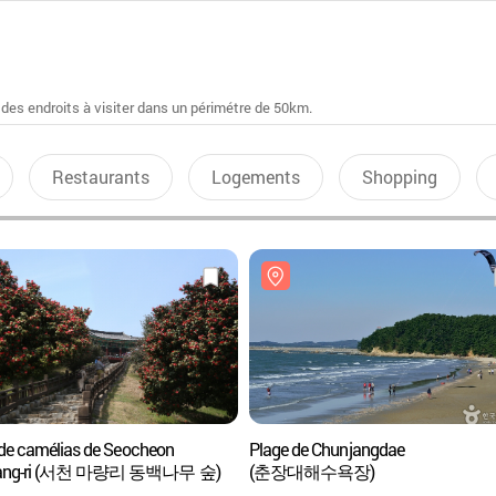
 des endroits à visiter dans un périmétre de 50km.
Restaurants
Logements
Shopping
 de camélias de Seocheon
Plage de Chunjangdae
ang-ri (서천 마량리 동백나무 숲)
(춘장대해수욕장)