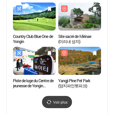
Country Club Blue One de
Site sacré de Mirinae
Site s
Yongin
(미리내 성지)
(미리
Piste de luge du Centre de
Yangji Pine Pet Park
Parc 
jeunesse de Yongin
(양지파인펫파크)
Yong
(용인청소년수련원
눈썰매장)
Voir plus