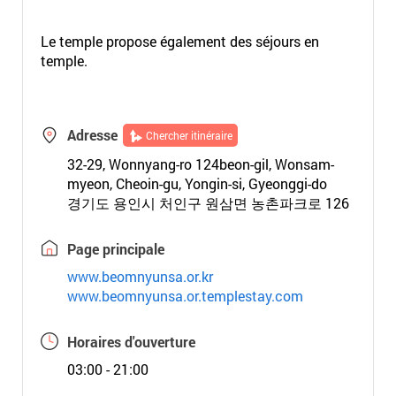
Le temple propose également des séjours en
temple.
Adresse
Chercher itinéraire
32-29, Wonnyang-ro 124beon-gil, Wonsam-
myeon, Cheoin-gu, Yongin-si, Gyeonggi-do
경기도 용인시 처인구 원삼면 농촌파크로 126
Page principale
www.beomnyunsa.or.kr
www.beomnyunsa.or.templestay.com
Horaires d'ouverture
03:00 - 21:00