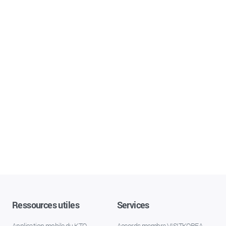
Ressources utiles
Services
Application mobile du KTO
Accords membre VISITKOREA