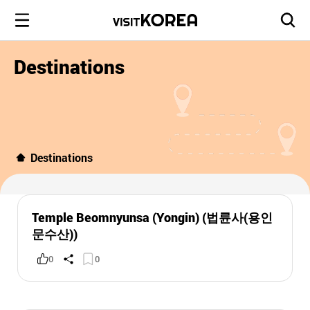
Destinations
Destinations
Temple Beomnyunsa (Yongin) (법륜사(용인
문수산))
0
0