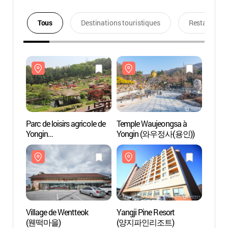
Tous
Destinations touristiques
Restaurants
Parc de loisirs agricole de
Temple Waujeongsa à
Parc de
Yongin
Yongin (와우정사(용인))
Yongi
(용인농촌테마파크)
(용인
Village de Wentteok
Yangji Pine Resort
Villag
(웬떡마을)
(양지파인리조트)
(웬떡