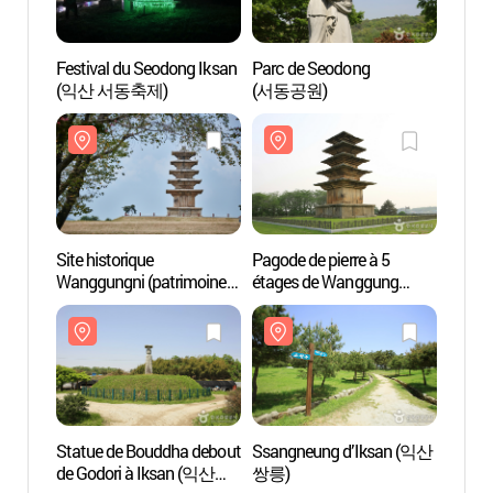
Festival du Seodong Iksan
Parc de Seodong
Parc 
(익산 서동축제)
(서동공원)
(서동
Site historique
Pagode de pierre à 5
Pagode
Wanggungni (patrimoine
étages de Wanggung
étage
de l'Unesco) - (익산
(익산 왕궁리 오층석탑)
(익산
왕궁리유적 [유네스코
세계문화유산])
Statue de Bouddha debout
Ssangneung d’Iksan (익산
Ssang
de Godori à Iksan (익산
쌍릉)
쌍릉)