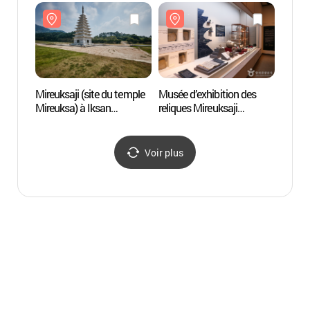
고도리 석조여래입상)
Mireuksaji (site du temple
Musée d’exhibition des
Musée 
Mireuksa) à Iksan
reliques Mireuksaji
reliqu
[Patrimoine de l'UNESCO]
(미륵사지유물전시관)
(미륵
(익산 미륵사지)
Voir plus