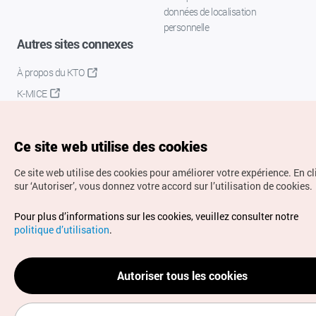
données de localisation
personnelle
Autres sites connexes
À propos du KTO
K-MICE
Ce site web utilise des cookies
Ce site web utilise des cookies pour améliorer votre expérience.
En c
sur ‘Autoriser’, vous donnez votre accord sur l’utilisation de cookies.
Droits d’auteur (c) Office National du Tourisme en Corée.
Pour plus d’informations sur les cookies, veuillez consulter notre
Tous droits réservés.
politique d’utilisation
.
Pour les rapports d'erreurs et demandes de renseignements,
adressez vos demandes à
info.ontc@gmail.com
Autoriser tous les cookies