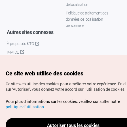
de localisation
Politique de traitement des
données de localisation
personnelle
Autres sites connexes
À propos du KTO
K-MICE
Ce site web utilise des cookies
Ce site web utilise des cookies pour améliorer votre expérience.
En c
sur ‘Autoriser’, vous donnez votre accord sur l’utilisation de cookies.
Droits d’auteur (c) Office National du Tourisme en Corée.
Pour plus d’informations sur les cookies, veuillez consulter notre
Tous droits réservés.
politique d’utilisation
.
Pour les rapports d'erreurs et demandes de renseignements,
adressez vos demandes à
info.ontc@gmail.com
Autoriser tous les cookies