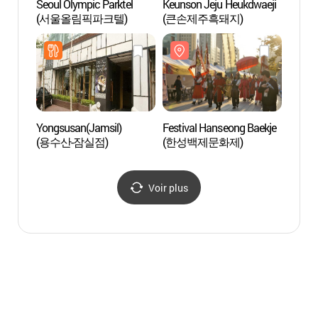
Seoul Olympic Parktel
Keunson Jeju Heukdwaeji
Lotte
(서울올림픽파크텔)
(큰손제주흑돼지)
(롯데
Yongsusan(Jamsil)
Festival Hanseong Baekje
Stade
(용수산-잠실점)
(한성백제문화제)
(올림
Voir plus