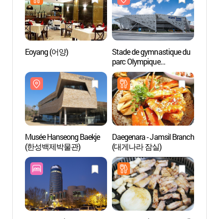
Eoyang (어양)
Stade de gymnastique du
Stade
parc Olympique
parc 
(올림픽공원체조경기장)
(올림
Musée Hanseong Baekje
Daegenara - Jamsil Branch
Parc 
(한성백제박물관)
(대게나라 잠실)
(올림