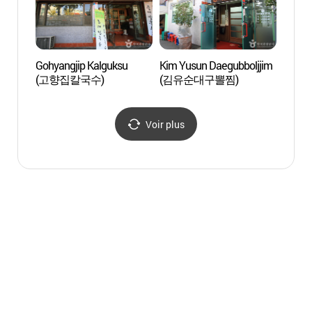
Gohyangjip Kalguksu
Kim Yusun Daegubboljjim
Domo
(고향집칼국수)
(김유순대구뽈찜)
Voir plus