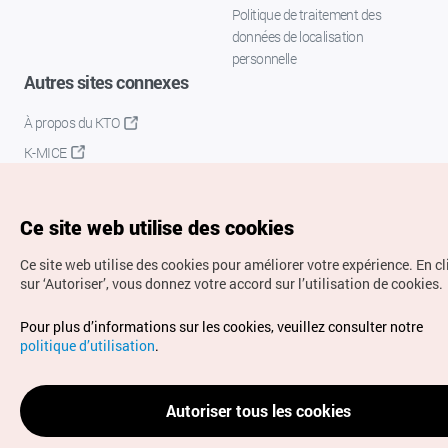
Politique de traitement des
données de localisation
personnelle
Autres sites connexes
À propos du KTO
K-MICE
Ce site web utilise des cookies
Ce site web utilise des cookies pour améliorer votre expérience.
En c
sur ‘Autoriser’, vous donnez votre accord sur l’utilisation de cookies.
Droits d’auteur (c) Office National du Tourisme en Corée.
Pour plus d’informations sur les cookies, veuillez consulter notre
Tous droits réservés.
politique d’utilisation
.
Pour les rapports d'erreurs et demandes de renseignements,
adressez vos demandes à
info.ontc@gmail.com
Autoriser tous les cookies