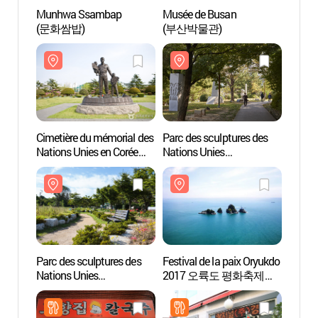
Munhwa Ssambap
Musée de Busan
Musée
(문화쌈밥)
(부산박물관)
(부산
Cimetière du mémorial des
Parc des sculptures des
Parc d
Nations Unies en Corée
Nations Unies
Nation
(재한유엔기념공원
(UN조각공원)
(UN
(UN기념공원))
Parc des sculptures des
Festival de la paix Oryukdo
Forêt 
Nations Unies
2017 오륙도 평화축제
dong
(유엔조각공원)
2017