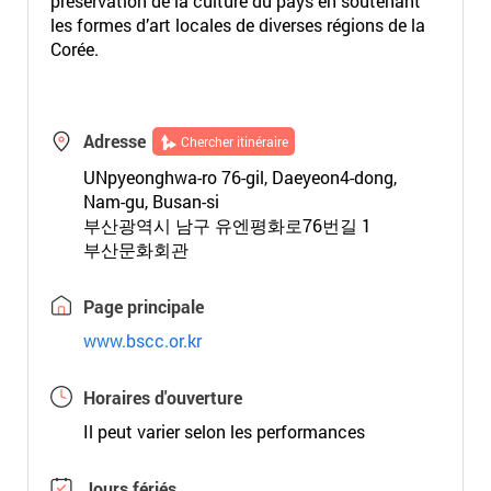
préservation de la culture du pays en soutenant
les formes d’art locales de diverses régions de la
Corée.
Adresse
Chercher itinéraire
UNpyeonghwa-ro 76-gil, Daeyeon4-dong,
Nam-gu, Busan-si
부산광역시 남구 유엔평화로76번길 1
부산문화회관
Page principale
www.bscc.or.kr
Horaires d'ouverture
Il peut varier selon les performances
Jours fériés