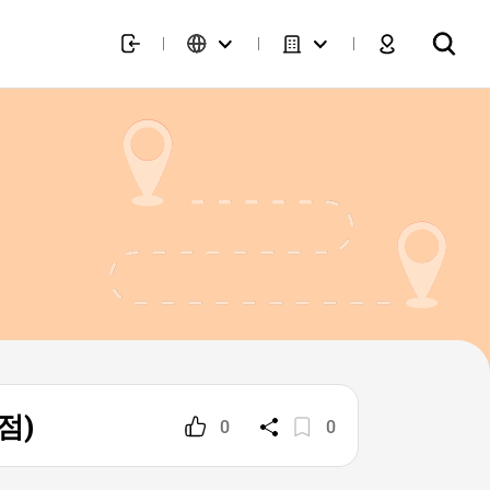
드점)
0
0