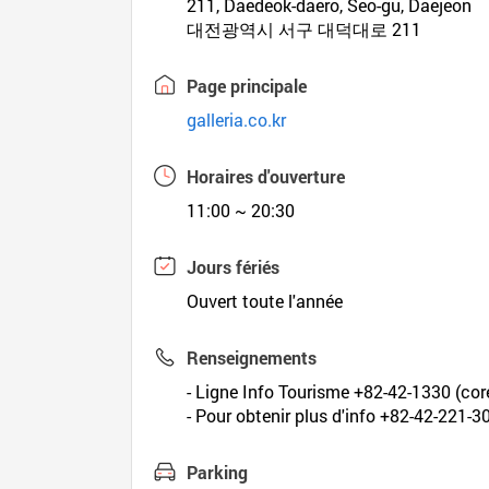
211, Daedeok-daero, Seo-gu, Daejeon
대전광역시 서구 대덕대로 211
Page principale
galleria.co.kr
Horaires d'ouverture
11:00 ~ 20:30
Jours fériés
Ouvert toute l'année
Renseignements
- Ligne Info Tourisme +82-42-1330 (coré
- Pour obtenir plus d'info +82-42-221-3
Parking