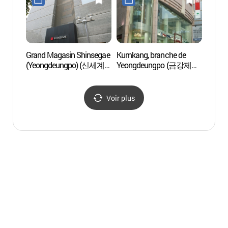
Grand Magasin Shinsegae
Kumkang, branche de
Parc 
(Yeongdeungpo) (신세계
Yeongdeungpo (금강제화
- 여
백화점-영등포점)
영등포본점)
Voir plus