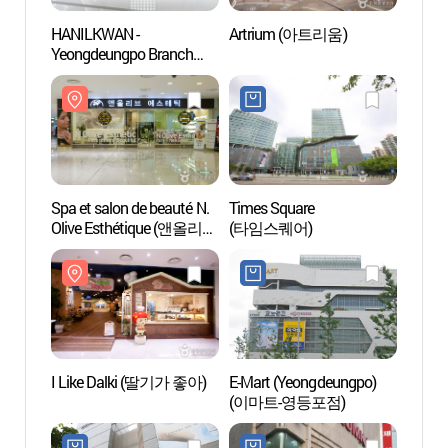
HANILKWAN -
Artrium (아트리움)
Artr
Yeongdeungpo Branch
(한일관 영등포)
Spa et salon de beauté N.
Times Square
I Lik
Olive Esthétique (앤올리브
(타임스퀘어)
에스테틱)
I Like Dalki (딸기가 좋아)
E-Mart (Yeongdeungpo)
Villag
(이마트-영등포점)
Mull