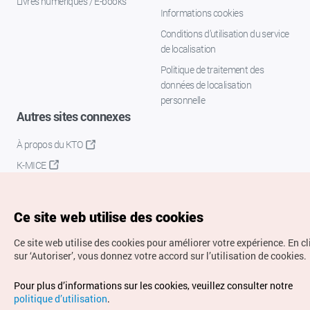
Livres numériques / E-books
Informations cookies
Conditions d’utilisation du service
de localisation
Politique de traitement des
données de localisation
personnelle
Autres sites connexes
À propos du KTO
K-MICE
Ce site web utilise des cookies
Ce site web utilise des cookies pour améliorer votre expérience.
En c
sur ‘Autoriser’, vous donnez votre accord sur l’utilisation de cookies.
Droits d’auteur (c) Office National du Tourisme en Corée.
Pour plus d’informations sur les cookies, veuillez consulter notre
Tous droits réservés.
politique d’utilisation
.
Pour les rapports d'erreurs et demandes de renseignements,