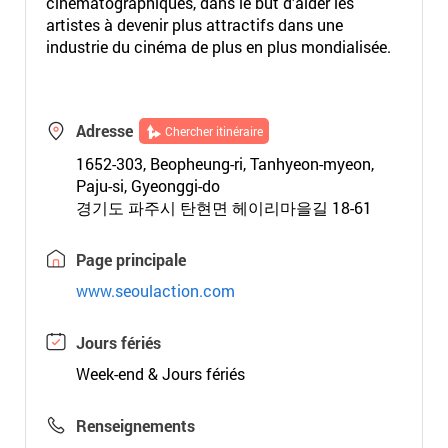
cinématographiques, dans le but d’aider les
artistes à devenir plus attractifs dans une
industrie du cinéma de plus en plus mondialisée.
Adresse
Chercher itinéraire
1652-303, Beopheung-ri, Tanhyeon-myeon,
Paju-si, Gyeonggi-do
경기도 파주시 탄현면 헤이리마을길 18-61
Page principale
www.seoulaction.com
Jours fériés
Week-end & Jours fériés
Renseignements