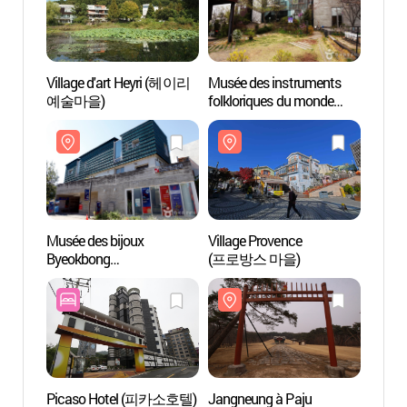
Village d'art Heyri (헤이리
Musée des instruments
Villag
예술마을)
folkloriques du monde
예술마
(세계민속악기박물관)
Musée des bijoux
Village Provence
Musée 
Byeokbong
(프로방스 마을)
Byeok
(벽봉한국장신구박물관)
(벽봉
Picaso Hotel (피카소호텔)
Jangneung à Paju
Jangn