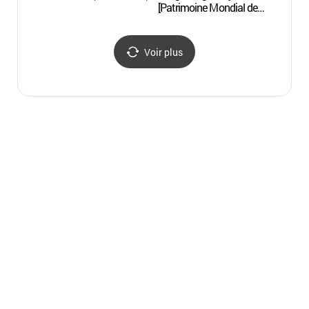
[Patrimoine Mondial de
[Patri
l'UNESCO] (파주 장릉)
l'UN
Voir plus