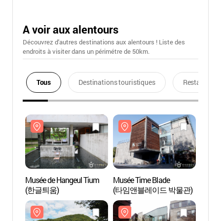
A voir aux alentours
Découvrez d'autres destinations aux alentours ! Liste des
endroits à visiter dans un périmétre de 50km.
Tous
Destinations touristiques
Restaurants
Musée de Hangeul Tium
Musée Time Blade
Musée
(한글틔움)
(타임앤블레이드 박물관)
(한글