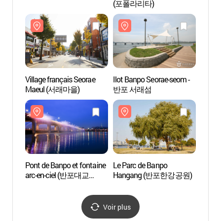
(포폴라리타)
arc-e
달빛
Village français Seorae
Ilot Banpo Seorae-seom -
Biblio
Maeul (서래마을)
반포 서래섬
Coré
Pont de Banpo et fontaine
Le Parc de Banpo
Cimeti
arc-en-ciel (반포대교
Hangang (반포한강공원)
Séou
달빛무지개분수)
Voir plus