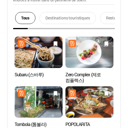
endroits à visiter dans un périmétre de 50km.
Tous
Destinations touristiques
Restaurants
Subaru (스바루)
Zero Complex (제로
Villag
컴플렉스)
Maeu
Tombola (톰볼라)
POPOLARITA
Pont d