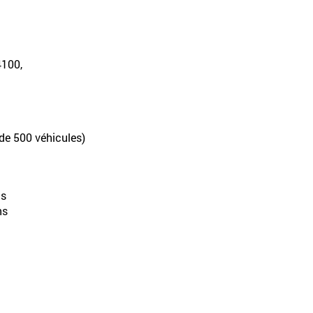
4100,
 de 500 véhicules)
ns
ns