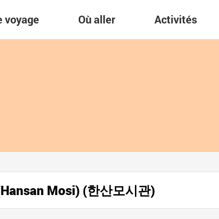
re voyage
Où aller
Activités
e (Hansan Mosi) (한산모시관)