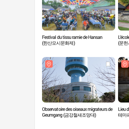
Festival du tissu ramie de Hansan
L’éco
(한산모시문화제)
(문헌
Observatoire des oiseaux migrateurs de
Lieu 
Geumgang (금강철새조망대)
테마