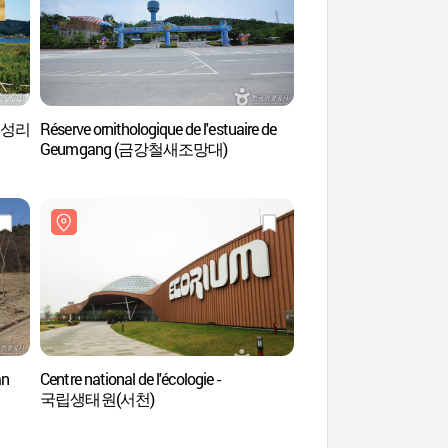
 (신성리
Réserve ornithologique de l'estuaire de
L’école confucéenne
Geumgang (금강철새조망대)
(문헌서원)
an
Centre national de l'écologie -
Lieu de Tournage d
국립생태원(서천)
테마파크)