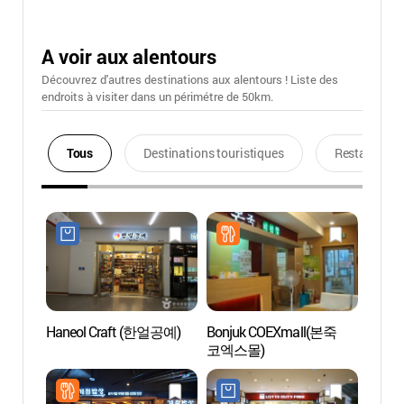
A voir aux alentours
Découvrez d'autres destinations aux alentours ! Liste des
endroits à visiter dans un périmétre de 50km.
Tous
Destinations touristiques
Restaurants
Haneol Craft (한얼공예)
Bonjuk COEXmall(본죽
Casino
코엑스몰)
Branc
(세븐
강남코