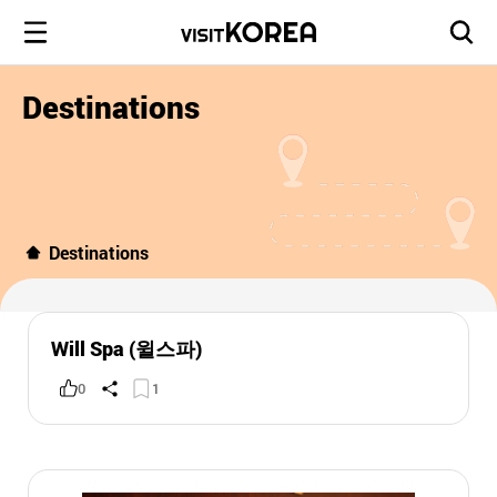
Destinations
Destinations
Will Spa (윌스파)
0
1