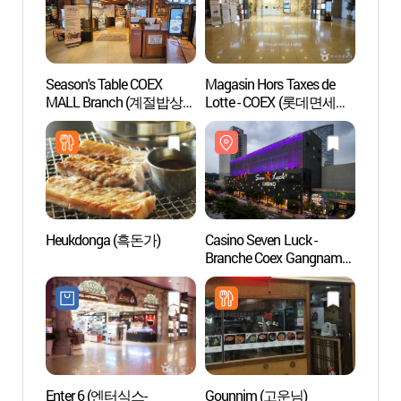
Season's Table COEX
Magasin Hors Taxes de
COEX 
MALL Branch (계절밥상
Lotte - COEX (롯데면세점-
(코엑
코엑스몰)
코엑스점)
Heukdonga (흑돈가)
Casino Seven Luck -
Korea 
Branche Coex Gangnam
(COEX
(세븐럭카지노 -
(한국
강남코엑스점)
코엑스
Enter 6 (엔터식스-
Gounnim (고운님)
Progr