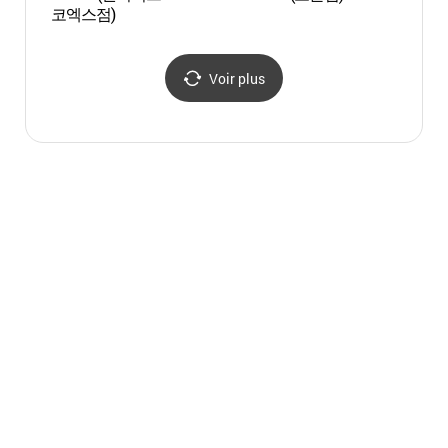
코엑스점)
Stay 
템플스
Voir plus