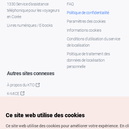
1330 Service d'assistance
FAQ
téléphonique pour les voyageurs
Politique de confidentialité
en Corée
Paramètres des cookies
Livres numériques / E-books
Informations cookies
Conditions d’utilisation du service
de localisation
Politique de traitement des
données de localisation
personnelle
Autres sites connexes
À propos du KTO
K-MICE
Ce site web utilise des cookies
Ce site web utilise des cookies pour améliorer votre expérience.
En c