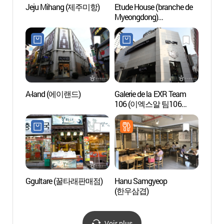
Jeju Mihang (제주미항)
Etude House (branche de
Lee Ji
Myeongdong)
(Myeo
(에뛰드하우스-
(이지
명동1호점)
A-land (에이랜드)
Galerie de la EXR Team
Théât
106 (이엑스알 팀106
(명동
갤러리)
Ggultare (꿀타래판매점)
Hanu Samgyeop
Cathéd
(한우삼겹)
Myeo
Voir plus