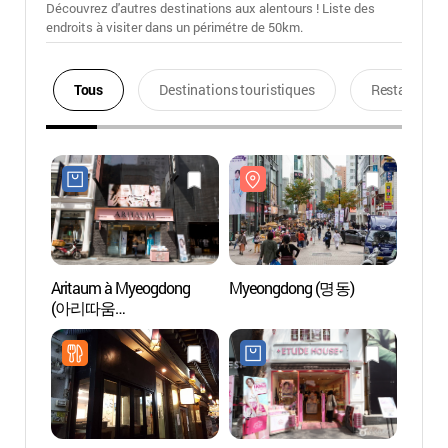
Découvrez d'autres destinations aux alentours ! Liste des
endroits à visiter dans un périmétre de 50km.
Tous
Destinations touristiques
Restaurants
Aritaum à Myeogdong
Myeongdong (명동)
Myeo
(아리따움
(명동중앙직영점))