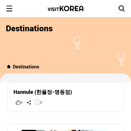
Destinations
Destinations
Hannule (한율정-명동점)
0
0