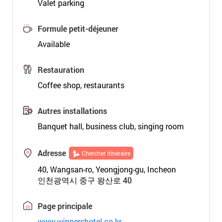
Valet parking
Formule petit-déjeuner
Available
Restauration
Coffee shop, restaurants
Autres installations
Banquet hall, business club, singing room
Adresse
Chercher itinéraire
40, Wangsan-ro, Yeongjong-gu, Incheon
인천광역시 중구 왕산로 40
Page principale
www.winnershotel.co.kr