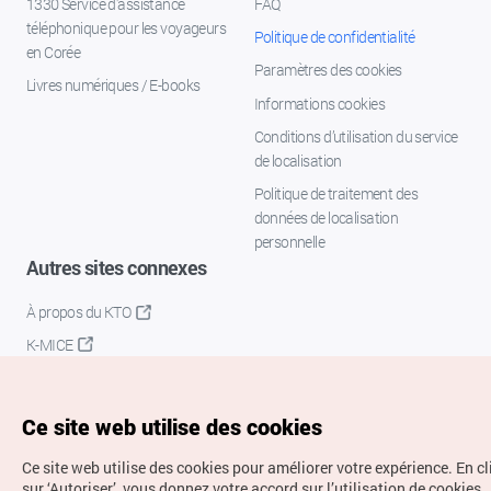
1330 Service d'assistance
FAQ
téléphonique pour les voyageurs
Politique de confidentialité
en Corée
Paramètres des cookies
Livres numériques / E-books
Informations cookies
Conditions d’utilisation du service
de localisation
Politique de traitement des
données de localisation
personnelle
Autres sites connexes
À propos du KTO
K-MICE
Ce site web utilise des cookies
Ce site web utilise des cookies pour améliorer votre expérience.
En c
sur ‘Autoriser’, vous donnez votre accord sur l’utilisation de cookies.