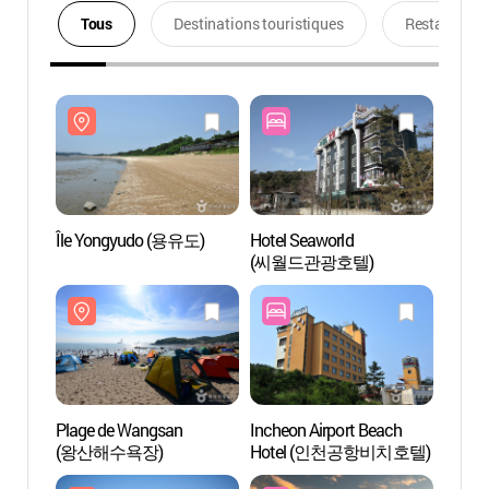
Tous
Destinations touristiques
Restaurants
Île Yongyudo (용유도)
Hotel Seaworld
Île Y
(씨월드관광호텔)
Plage de Wangsan
Incheon Airport Beach
Plage 
(왕산해수욕장)
Hotel (인천공항비치호텔)
(을왕