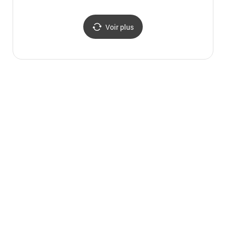
de Muryeongwangneung
(patrimoine de l'Unesco)
(송산리 고분군과
Voir plus
무령왕릉 [유네스코
세계문화유산])