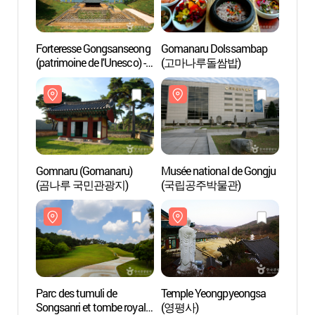
Forteresse Gongsanseong
Gomanaru Dolssambap
Gomna
(patrimoine de l'Unesco) -
(고마나루돌쌈밥)
(곰나
공주 공산성 [유네스코
세계문화유산]
Gomnaru (Gomanaru)
Musée national de Gongju
Parc d
(곰나루 국민관광지)
(국립공주박물관)
Songsa
de Mu
(patri
(송산
무령왕
세계문
Parc des tumuli de
Temple Yeongpyeongsa
Musée 
Songsanri et tombe royale
(영평사)
Yeon