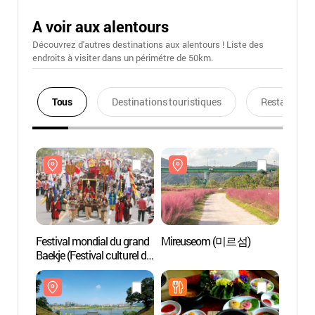
A voir aux alentours
Découvrez d'autres destinations aux alentours ! Liste des
endroits à visiter dans un périmétre de 50km.
Tous
Destinations touristiques
Restaurants
Festival mondial du grand
Mireuseom (미르섬)
Mire
Baekje (Festival culturel de
Baekje) (대백제전
(백제문화제))