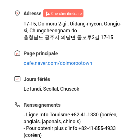
Adresse
Chercher itinéraire
17-15, Dolmoru 2-gil, Uidang-myeon, Gongju-
si, Chungcheongnam-do
충청남도 공주시 의당면 돌모루2길 17-15
Page principale
cafe.naver.com/dolmorootown
Jours fériés
Le lundi, Seollal, Chuseok
Renseignements
- Ligne Info Tourisme +82-41-1330 (coréen,
anglais, japonais, chinois)
- Pour obtenir plus d'info +82-41-855-4933
(coréen)