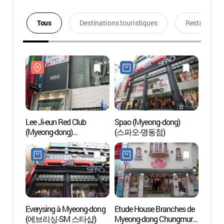
Tous
Destinations touristiques
Restaurants
Lee Ji-eun Red Club
Spao (Myeong-dong)
Lee Ji
(Myeong-dong)
(스파오-명동점)
(Myeo
(이지은레드클럽-명동점)
(이지
Everysing à Myeong-dong
Etude House Branches de
Centre
(에브리싱-SM 스타샵)
Myeong-dong Chungmuro
cultur