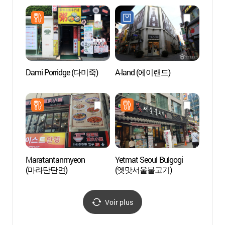
(에뛰드하우스-명동
de Séo
충무로점)
(서
터)
Dami Porridge (다미죽)
A-land (에이랜드)
Théâtr
Myeo
(명동
Maratantanmyeon
Yetmat Seoul Bulgogi
Seoul 
(마라탄탄면)
(옛맛서울불고기)
(서울
Voir plus