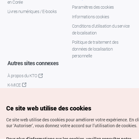
en Corée
Paramètres des cookies
Livres numériques / E-books
Informations cookies
Conditions d’utilisation du service
de localisation
Politique de traitement des
données de localisation
personnelle
Autres sites connexes
À propos du KTO
K-MICE
Ce site web utilise des cookies
Ce site web utilise des cookies pour améliorer votre expérience.
En c
sur ‘Autoriser’, vous donnez votre accord sur l’utilisation de cookies.
Droits d’auteur (c) Office National du Tourisme en Corée.
Pour plus d’informations sur les cookies, veuillez consulter notre