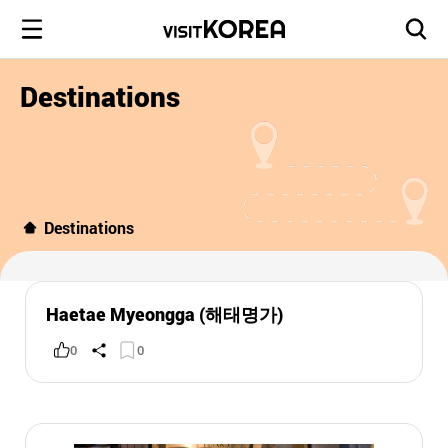
Destinations
Destinations
Haetae Myeongga (해태명가)
0
0