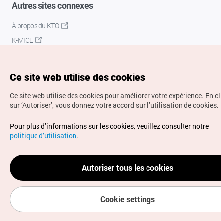
Autres sites connexes
À propos du KTO
K-MICE
Ce site web utilise des cookies
Ce site web utilise des cookies pour améliorer votre expérience.
En c
sur ‘Autoriser’, vous donnez votre accord sur l’utilisation de cookies.
Droits d’auteur (c) Office National du Tourisme en Corée.
Pour plus d’informations sur les cookies, veuillez consulter notre
Tous droits réservés.
politique d’utilisation
.
Pour les rapports d'erreurs et demandes de renseignements,
adressez vos demandes à
info.ontc@gmail.com
Autoriser tous les cookies
Cookie settings