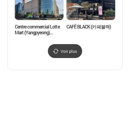
Centre commercial Lotte
CAFÉ BLACK (카페블랙)
I Lik
Mart (Yangpyeong)
(롯데마트 서울 양평점)
Voir plus