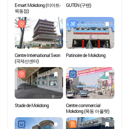
E-mart Mokdong (이마트-
GUTEN (구텐)
Centre
목동점)
(국제
Centre International Seon
Patinoire de Mokdong
Mont 
(국제선센터)
용왕
Stade de Mokdong
Centre commercial
Spa Se
Mokdong (목동 아울렛)
Aqua
워터파