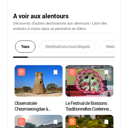
A voir aux alentours
Découvrez d'autres destinations aux alentours ! Liste des
endroits à visiter dans un périmétre de 50km.
Tous
Destinations touristiques
Restaurants
Observatoire
Le Festival de Boissons
Observ
Cheomseongdae à
Traditionnelles Coréennes
Cheom
Gyeongju (경주 첨성대)
& du Gâteau de Riz à
Gyeo
Gyeongju (경주
떡과술잔치)