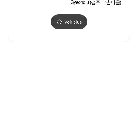
Gyeongju (경주 교촌마을)
de Sil
Gyeon
(국
신라천
Voir plus