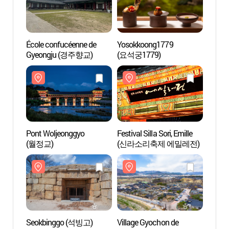
École confucéenne de
Yosokkoong1779
Pont 
Gyeongju (경주향교)
(요석궁1779)
(월정
Pont Woljeonggyo
Festival Silla Sori, Emille
Villag
(월정교)
(신라소리축제 에밀레전)
Gyeo
Seokbinggo (석빙고)
Village Gyochon de
Biblio