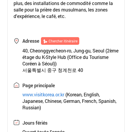
plus, des installations de commodité comme la
salle pour la prière des musulmans, les zones
d'expérience, le café, etc.
Adresse
Chercher itinéraire
40, Cheonggyecheon-ro, Jung-gu, Seoul (2ème
étage du K-Style Hub (Office du Tourisme
Coréen à Séoul))
서울특별시 중구 청계천로 40
Page principale
www.visitkorea.or.kr
(Korean, English,
Japanese, Chinese, German, French, Spanish,
Russian)
Jours fériés
Ouvert toute l'année