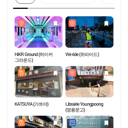
HiKR Ground (하이커
We ride (위라이드)
HiKR
그라운드)
그라운
KATSUYA (가쯔야)
Librairie Youngpoong
Librai
(영풍문고)
(영풍