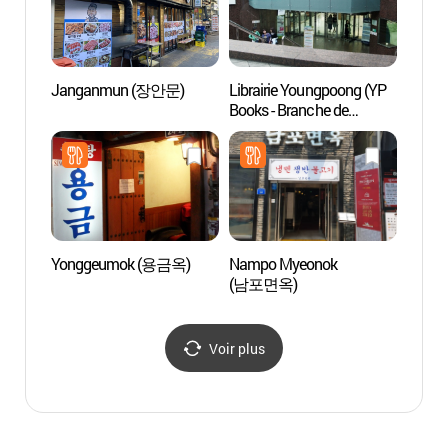
Janganmun (장안문)
Librairie Youngpoong (YP
Lol P
Books - Branche de
Jongno) (영풍문고-
종로점)
Yonggeumok (용금옥)
Nampo Myeonok
Biblio
(남포면옥)
(서울
Voir plus