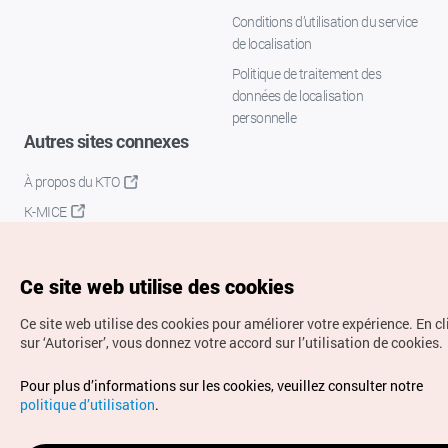
Conditions d’utilisation du service
de localisation
Politique de traitement des
données de localisation
personnelle
Autres sites connexes
À propos du KTO
K-MICE
Ce site web utilise des cookies
Ce site web utilise des cookies pour améliorer votre expérience.
En c
sur ‘Autoriser’, vous donnez votre accord sur l’utilisation de cookies.
Droits d’auteur (c) Office National du Tourisme en Corée.
Pour plus d’informations sur les cookies, veuillez consulter notre
Tous droits réservés.
politique d’utilisation
.
Pour les rapports d'erreurs et demandes de renseignements,
adressez vos demandes à