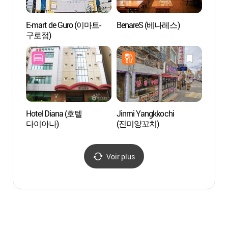
E-mart de Guro (이마트-
BenareS (베나레스)
Villag
구로점)
Mull
Hotel Diana (호텔
Jinmi Yangkkochi
Spa Se
다이아나)
(진미양꼬치)
Aqua
워터파
Voir plus