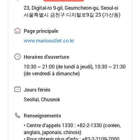
23, Digital-ro 9-gil, Geumcheon-gu, Seoul-si
서울특별시 금천구 디지털로9길 23 (가산동)
Page principale
www.mariooutlet.co.kr
Horaires d'ouverture
10:30 ~ 21:00 (de lundi à jeudi), 10:30 ~ 21:30
(de vendredi à dimanche)
Jours fériés
Seollal, Chuseok
Renseignements
• Centre d'appels 1330 : +82-2-1330 (coréen,
anglais, japonais, chinois)
• Pour obtenir plus d'info : +82-2-2109-7000