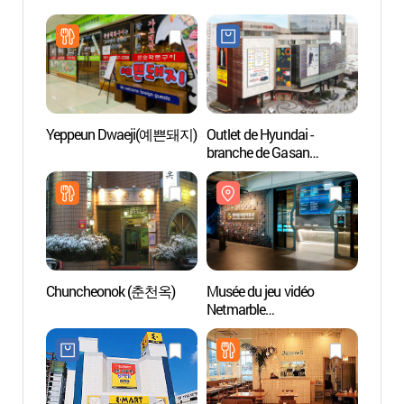
Yeppeun Dwaeji(예쁜돼지)
Outlet de Hyundai -
Musée 
branche de Gasan
Netma
(현대아울렛 가산점
(넷마
(외국어사이트용))
Chuncheonok (춘천옥)
Musée du jeu vidéo
Musée 
Netmarble
(호림
(넷마블게임박물관)