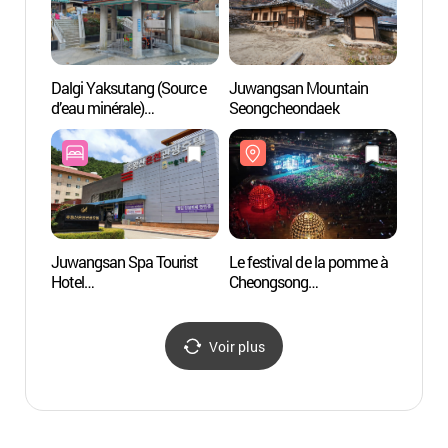
Dalgi Yaksutang (Source
Juwangsan Mountain
Dalgi 
d’eau minérale)
Seongcheondaek
d’eau 
(달기약수탕)
(달기
Juwangsan Spa Tourist
Le festival de la pomme à
Source
Hotel
Cheongsong
Sinch
(주왕산온천관광호텔)
(청송사과축제)
Voir plus