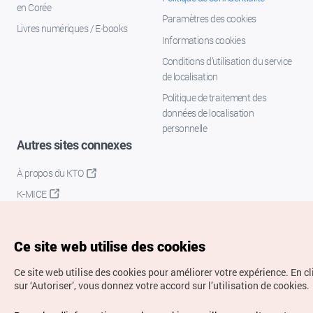
en Corée
Paramètres des cookies
Livres numériques / E-books
Informations cookies
Conditions d’utilisation du service
de localisation
Politique de traitement des
données de localisation
personnelle
Autres sites connexes
À propos du KTO
K-MICE
Ce site web utilise des cookies
Ce site web utilise des cookies pour améliorer votre expérience.
En c
sur ‘Autoriser’, vous donnez votre accord sur l’utilisation de cookies.
Droits d’auteur (c) Office National du Tourisme en Corée.