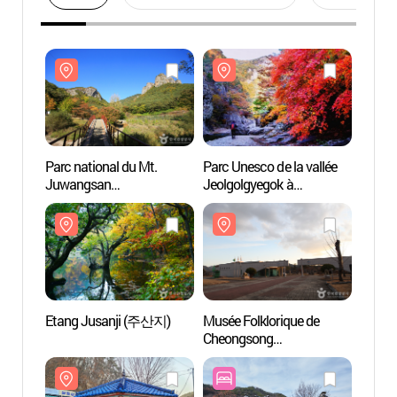
Parc national du Mt.
Parc Unesco de la vallée
Parc n
Juwangsan
Jeolgolgyegok à
Juwa
(주왕산국립공원)
Cheongsong (절골계곡-
(주왕
청송 국가지질공원)
절골협곡 (청송
국가지질공원)
Etang Jusanji (주산지)
Musée Folklorique de
Etang
Cheongsong
(청송민속박물관)